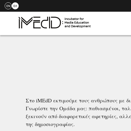
EN
ΕΛ
Skip
to
content
Στο iMEdD εκτιμούμε τους ανθρώπους με δια
Γνωρίστε την Ομάδα μας: παθιασμένοι, τα
ξεκινούν από διαφορετικές αφετηρίες, αλλ
της δημοσιογραφίας.