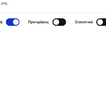
e μας.
ά)
Προτιμήσεις
Στατιστικά
γανισμός που ιδρύθηκε το 2018 με
 Αποστολή του είναι η ενίσχυση
τη δημοσιογραφία.