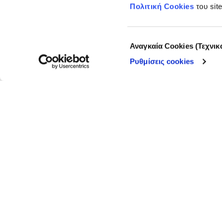
Πολιτική Cookies
του sit
Επιλογή
Αναγκαία Cookies (Τεχνικ
συγκατάθεσης
Το iMEdD είναι ένας μη κερδοσκοπικός δημοσιογραφικός ορ
Ρυθμίσεις cookies
αποκλειστική δωρεά από το Ίδρυμα Σταύρος Νιάρχος (ΙΣΝ).
της διαφάνειας, της αξιοπιστίας και της ανεξαρτησίας σ