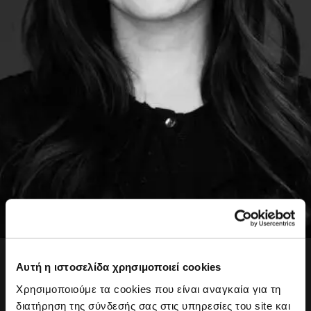
Αθηνά Θανάση
Αυτή η ιστοσελίδα χρησιμοποιεί cookies
Communications Officer
Χρησιμοποιούμε τα cookies που είναι αναγκαία για τη
Η Αθηνά ξεκίνησε την καριέρα της στη δημοσιογραφία,
διατήρηση της σύνδεσής σας στις υπηρεσίες του site και