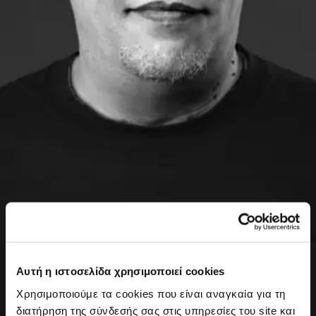
Νικόλας Αρώνης
Αυτή η ιστοσελίδα χρησιμοποιεί cookies
Senior Programs Manager, Δημοσιογράφος
Χρησιμοποιούμε τα cookies που είναι αναγκαία για τη
Ο Νικόλας είναι δημοσιογράφος-επικοινωνιολόγος με
διατήρηση της σύνδεσής σας στις υπηρεσίες του site και
περισσότερα από 20 χρόνια επαγγελματικής