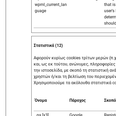
wpml_current_lan
that i
guage
user's
deter
should
Στατιστικά (12)
Αφορούν κυρίως cookies τρίτων μερών (π.
και, ως εκ τούτου, ανώνυμες, πληροφορίες 
την ιστοσελίδα, με σκοπό τη στατιστική 
χρηστών ή/και τη βελτίωση του περιεχομέ
Χρησιμοποιούμε τα ακόλουθα στατιστικά co
Όνομα
Πάροχος
Σκοπό
_ga [x3]
Google
Regist