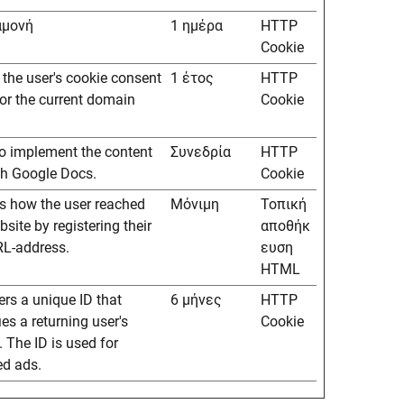
αμονή
1 ημέρα
HTTP
Cookie
 the user's cookie consent
1 έτος
HTTP
for the current domain
Cookie
o implement the content
Συνεδρία
HTTP
h Google Docs.
Cookie
s how the user reached
Μόνιμη
Τοπική
bsite by registering their
αποθήκ
RL-address.
ευση
HTML
ers a unique ID that
6 μήνες
HTTP
ies a returning user's
Cookie
. The ID is used for
ed ads.