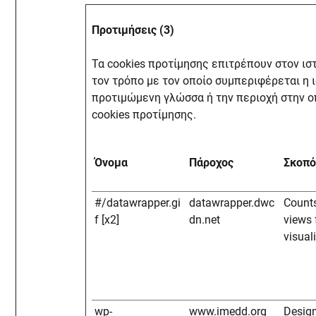
Προτιμήσεις (3)
Τα cookies προτίμησης επιτρέπουν στον ι
τον τρόπο με τον οποίο συμπεριφέρεται η 
προτιμώμενη γλώσσα ή την περιοχή στην ο
cookies προτίμησης.
Όνομα
Πάροχος
Σκοπό
#/datawrapper.gi
datawrapper.dwc
Counts
f [x2]
dn.net
views
visual
wp-
www.imedd.org
Design