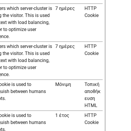
ers which server-cluster is
7 ημέρες
HTTP
 the visitor. This is used
Cookie
text with load balancing,
er to optimize user
ence.
ers which server-cluster is
7 ημέρες
HTTP
 the visitor. This is used
Cookie
text with load balancing,
er to optimize user
ence.
ookie is used to
Μόνιμη
Τοπική
nguish between humans
αποθήκ
ts.
ευση
HTML
ookie is used to
1 έτος
HTTP
nguish between humans
Cookie
ts.