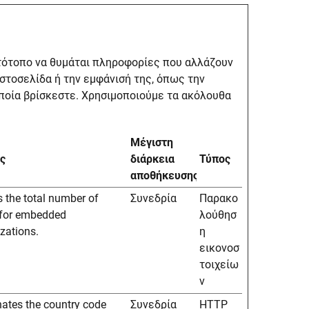
στότοπο να θυμάται πληροφορίες που αλλάζουν
ιστοσελίδα ή την εμφάνισή της, όπως την
ποία βρίσκεστε. Χρησιμοποιούμε τα ακόλουθα
Μέγιστη
ς
διάρκεια
Τύπος
αποθήκευσης
 the total number of
Συνεδρία
Παρακο
 for embedded
λούθησ
izations.
η
εικονοσ
τοιχείω
ν
ates the country code
Συνεδρία
HTTP