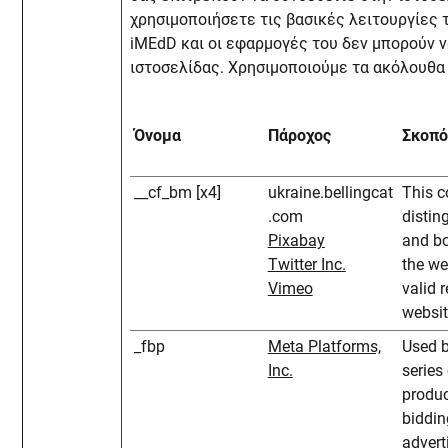
χρησιμοποιήσετε τις βασικές λειτουργίες 
iMEdD και οι εφαρμογές του δεν μπορούν 
ιστοσελίδας. Χρησιμοποιούμε τα ακόλουθα 
Όνομα
Πάροχος
Σκοπό
__cf_bm [x4]
ukraine.bellingcat
This c
.com
disti
Pixabay
and bo
Twitter Inc.
the we
Vimeo
valid r
websit
_fbp
Meta Platforms,
Used b
Inc.
series
produc
biddin
advert