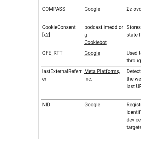
COMPASS
Google
Σε αν
CookieConsent
podcast.imedd.or
Stores
[x2]
g
state 
Cookiebot
GFE_RTT
Google
Used t
throug
lastExternalReferr
Meta Platforms,
Detect
er
Inc.
the we
last U
NID
Google
Regist
identif
device
target