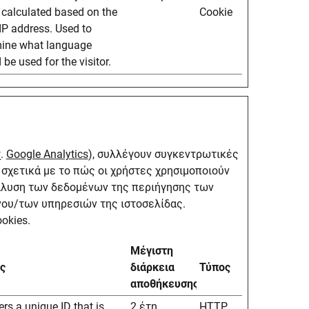
s calculated based on the
Cookie
 IP address. Used to
mine what language
 be used for the visitor.
χ.
Google Analytics
), συλλέγουν συγκεντρωτικές
σχετικά με το πώς οι χρήστες χρησιμοποιούν
ανάλυση των δεδομένων της περιήγησης των
νου/των υπηρεσιών της ιστοσελίδας.
okies.
Μέγιστη
ς
διάρκεια
Τύπος
αποθήκευσης
ers a unique ID that is
2 έτη
HTTP