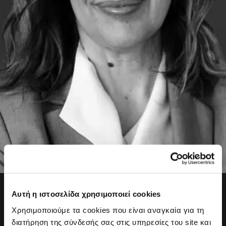
Χριστίνα Φραγκιά
Αυτή η ιστοσελίδα χρησιμοποιεί cookies
Υπεύθυνη Παραγωγής
Χρησιμοποιούμε τα cookies που είναι αναγκαία για τη
Η Χριστίνα εντάχθηκε στο iMEdD ως Υπεύθυνη
διατήρηση της σύνδεσής σας στις υπηρεσίες του site και