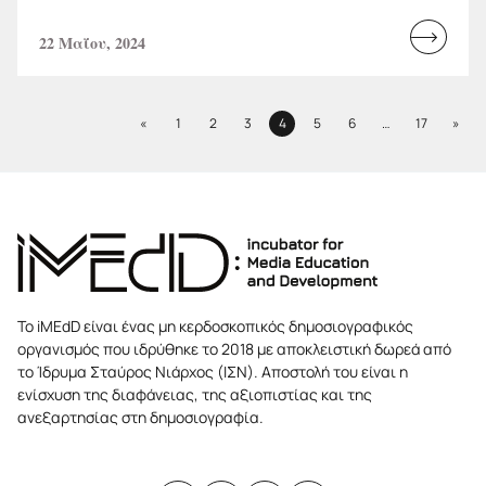
22 Μαΐου, 2024
Read
more...
Previous
Next
«
1
2
3
4
5
6
…
17
»
Page
Page
Page
Page
Page
Page
Page
Το iMEdD είναι ένας μη κερδοσκοπικός δημοσιογραφικός
οργανισμός που ιδρύθηκε το 2018 με αποκλειστική δωρεά από
το Ίδρυμα Σταύρος Νιάρχος (ΙΣΝ). Αποστολή του είναι η
ενίσχυση της διαφάνειας, της αξιοπιστίας και της
ανεξαρτησίας στη δημοσιογραφία.