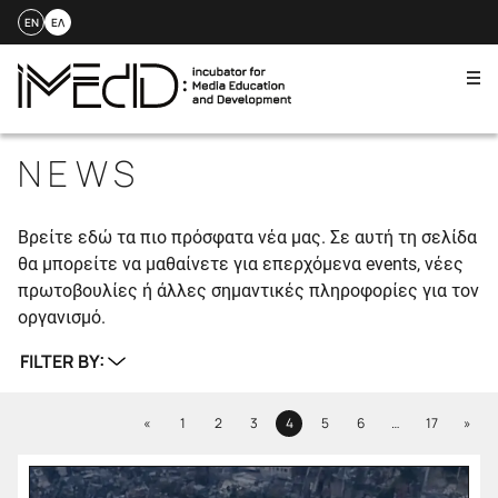
EN
ΕΛ
Me
Skip
to
NEWS
content
Βρείτε εδώ τα πιο πρόσφατα νέα μας. Σε αυτή τη σελίδα
θα μπορείτε να μαθαίνετε για επερχόμενα events, νέες
πρωτοβουλίες ή άλλες σημαντικές πληροφορίες για τον
οργανισμό.
FILTER BY:
Previous
Next
«
1
2
3
4
5
6
…
17
»
Page
Page
Page
Page
Page
Page
Page