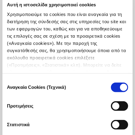
Αυτή η ιστοσελίδα χρησιμοποιεί cookies
Χρησιμοποιούμε τα cookies που είναι αναγκαία για τη
διατήρηση της σύνδεσής σας στις υπηρεσίες του site και
των εφαρμογών του, καθώς και για να αποθηκεύουμε
τις επιλογές σας σε σχέση με τα προαιρετικά cookies
(«Αναγκαία cookies»). Με την παροχή της
συγκατάθεσής σας, θα χρησιμοποιήσουμε όποια από τα
Η Διευθύνουσα Σύμβουλος του iMEdD
ακόλουθα προαιρετικά cookies επιλέξετε
συμμετέχει ως εισηγήτρια στο σεμινάριο
(«Προτιμήσεις», «Στατιστικά» κλπ). Μπορείτε να δείτε
Media & Democracy στο Πανεπιστήμιο του
πληροφορίες για κάθε κατηγορία cookies μεταβαίνοντας
Delaware
στην
Πολιτική Cookies
του site μας.
Επιλογή
Η Άννα-Κύνθια Μπουσδούκου θα βρίσκεται στο
Αναγκαία Cookies (Τεχνικά)
συγκατάθεσης
Πανεπιστήμιο του Delaware, όπου θα μοιραστεί τις
απόψεις της σχετικά με τον τρόπο με τον οποίο τα μέσα
ενημέρωσης διαμορφώνουν τη δημοκρατία και τον
Προτιμήσεις
δημόσιο ...
Στατιστικά
9 Σεπτεμβρίου, 2024
Read
more...