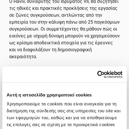
Ο Haviv, συνιδρυτής του Ιδρύματος VII, θα συζητήσει
τις ηθικές και πρακτικές προκλήσεις της εργασίας
σε ζώνες συγκρούσεων, αντλώντας από την
εμπειρία του στην κάλυψη πάνω από 25 παγκόσμιων
συγκρούσεων. Οι συμμετέχοντες θα μάθουν πώς οι
εικόνες με ισχυρή δύναμη μπορούν να χρησιμεύσουν
ως κρίσιμα αποδεικτικά στοιχεία για τις έρευνες
και να διαφυλάξουν τη δημοσιογραφική
ακεραιότητα.
Τη συνεδρία θα συντονίσει η Majdoleen Hassan,
συντάκτρια του GIJN Arabic.
Εγγραφείτε για το διαδικτυακό σεμινάριο
εδώ
Αυτή η ιστοσελίδα χρησιμοποιεί cookies
Χρησιμοποιούμε τα cookies που είναι αναγκαία για τη
Μάθετε περισσότερα στο
gijn.org
διατήρηση της σύνδεσής σας στις υπηρεσίες του site και
των εφαρμογών του, καθώς και για να αποθηκεύουμε
Παράλληλα, μπορείτε να ακούσετε το επεισόδιο με
τις επιλογές σας σε σχέση με τα προαιρετικά cookies
τίτλο «Καταγράφοντας εγκλήματα πολέμου με τον