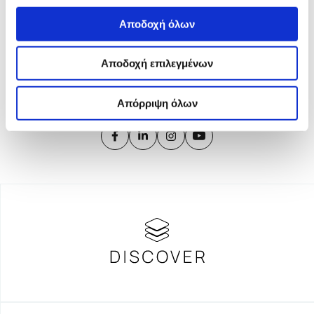
Το iMEdD είναι ένας μη κερδοσκοπικός δημοσιογραφικός
Αποδοχή όλων
οργανισμός που ιδρύθηκε το 2018 με αποκλειστική δωρεά από
το Ίδρυμα Σταύρος Νιάρχος (ΙΣΝ). Αποστολή του είναι η
Αποδοχή επιλεγμένων
ενίσχυση της διαφάνειας, της αξιοπιστίας και της
ανεξαρτησίας στη δημοσιογραφία.
Απόρριψη όλων