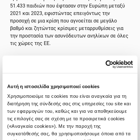
51.433 παιδιών που έφτασαν στην Ευρώπη μεταξύ
2021 και 2023, εφιστώντας επειγόντως την
προσοχή σε μια κρίση που αγνοείται σε μεγάλο
βαθμό και ζητώντας κρίσιμες μεταρρυθμίσεις για
την προστασία των ασυνόδευτων ανηλίκων σε όλες
τις χώρες της ΕΕ.
Το βραβείο θεσπίστηκε από το Ευρωπαϊκό
Κοινοβούλιο το 2020 και τιμά την εξαιρετική
δημοσιογραφία που υποστηρίζει τις αξίες της ΕΕ,
όπως η ανθρώπινη αξιοπρέπεια, η ελευθερία, η
Αυτή η ιστοσελίδα χρησιμοποιεί cookies
δημοκρατία και τα ανθρώπινα δικαιώματα. Το
βραβείο φέρει το όνομα της Daphne Caruana Galizia,
Χρησιμοποιούμε τα cookies που είναι αναγκαία για τη
μιας θαρραλέας δημοσιογράφου που δολοφονήθηκε
διατήρηση της σύνδεσής σας στις υπηρεσίες του site και
το 2017, και απονέμεται κάθε χρόνο στην επέτειο
των εφαρμογών του, καθώς και για να αποθηκεύουμε
του θανάτου της, στις 16 Οκτωβρίου, στο
τις επιλογές σας σε σχέση με τα προαιρετικά cookies
Ευρωπαϊκό Κοινοβούλιο στο Στρασβούργο. Το
(«Αναγκαία cookies»). Με την παροχή της
βραβείο των 20.000 ευρώ τιμά τον ρόλο της
συγκατάθεσής σας, θα χρησιμοποιήσουμε όποια από τα