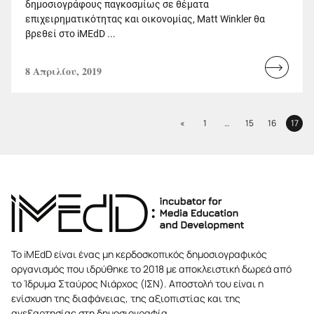
δημοσιογράφους παγκοσμίως σε θέματα
επιχειρηματικότητας και οικονομίας, Matt Winkler θα
βρεθεί στο iMEdD ...
8 Απριλίου, 2019
Read
more...
Previous
«
1
…
15
16
17
Page
Page
Page
Page
Το iMEdD είναι ένας μη κερδοσκοπικός δημοσιογραφικός
οργανισμός που ιδρύθηκε το 2018 με αποκλειστική δωρεά από
το Ίδρυμα Σταύρος Νιάρχος (ΙΣΝ). Αποστολή του είναι η
ενίσχυση της διαφάνειας, της αξιοπιστίας και της
ανεξαρτησίας στη δημοσιογραφία.