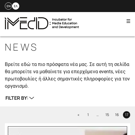
EN
ΕΛ
Me
Skip
to
NEWS
content
Βρείτε εδώ τα πιο πρόσφατα νέα μας. Σε αυτή τη σελίδα
θα μπορείτε να μαθαίνετε για επερχόμενα events, νέες
πρωτοβουλίες ή άλλες σημαντικές πληροφορίες για τον
οργανισμό.
FILTER BY:
Previous
«
1
…
15
16
17
Page
Page
Page
Page