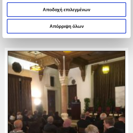
Την απάντηση έδωσε ο συνιδρυτής και Editor-in-Chief
Emeritus του Bloomberg News, Matt Winkler, ο οποίος
Αποδοχή επιλεγμένων
βρέθηκε στην Αθήνα μετά από ...
Απόρριψη όλων
11 Απριλίου, 2019
Read
more...