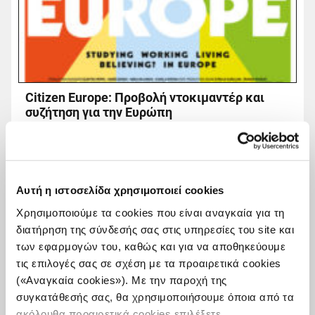
Citizen Europe: Προβολή ντοκιμαντέρ και
συζήτηση για την Ευρώπη
Το iMEdD, ενόψει των Ευρωεκλογών, φιλοξενεί την
προβολή του ντοκιμαντέρ Citizen Europe. Μέσα από τις
ιστορίες ανθρώπων που συμμετέχουν στο πιο φιλόδοξο
“πείραμα” ευρωπαϊκής σύγκλισης, το ...
Αυτή η ιστοσελίδα χρησιμοποιεί cookies
Χρησιμοποιούμε τα cookies που είναι αναγκαία για τη
20 Μαΐου, 2019
Read
διατήρηση της σύνδεσής σας στις υπηρεσίες του site και
more...
των εφαρμογών του, καθώς και για να αποθηκεύουμε
τις επιλογές σας σε σχέση με τα προαιρετικά cookies
(«Αναγκαία cookies»). Με την παροχή της
συγκατάθεσής σας, θα χρησιμοποιήσουμε όποια από τα
ακόλουθα προαιρετικά cookies επιλέξετε