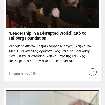
“Leadership in a Disrupted World” από το
Tällberg Foundation
Μια ομάδα από το Ίδρυμα Σταύρος Νιάρχος (ΙΣΝ) και το
iMEdD – οι Ανδρέας Δρακόπουλος, Στέλιος Βασιλάκης,
Άννα – Κύνθια Μπουσδούκου και Στρατής Τριλίκης—
ταξίδεψε στο Κάιρο για να συμμετάσχει στο ...
11 Απριλίου, 2019
Read
more...