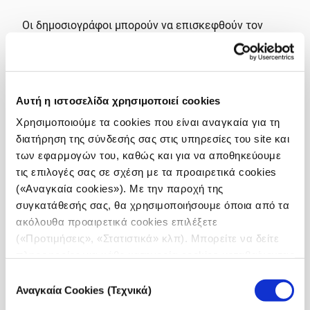
Οι δημοσιογράφοι μπορούν να επισκεφθούν τον
πρόσφατα ανανεωμένο ιστότοπο του συνεδρίου,
όπου μπορούν να μάθουν περισσότερα για την
εκδήλωση, να προτείνουν ιδέες για πάνελ, να
υποβάλουν αιτήσεις για υποτροφίες, να εγγραφούν
Αυτή η ιστοσελίδα χρησιμοποιεί cookies
και να υποβάλουν έρευνες για το Παγκόσμιο
Χρησιμοποιούμε τα cookies που είναι αναγκαία για τη
Βραβείο Shining Light.
διατήρηση της σύνδεσής σας στις υπηρεσίες του site και
των εφαρμογών του, καθώς και για να αποθηκεύουμε
Το συνέδριο θα διεξαχθεί στο παγκόσμιας κλάσης
τις επιλογές σας σε σχέση με τα προαιρετικά cookies
Συνεδριακό Κέντρο της Κουάλα Λουμπούρ, που
(«Αναγκαία cookies»). Με την παροχή της
βρίσκεται στην καρδιά της πόλης, κοντά στους
συγκατάθεσής σας, θα χρησιμοποιήσουμε όποια από τα
εμβληματικούς δίδυμους πύργους Petronas και το
ακόλουθα προαιρετικά cookies επιλέξετε
KLCC Park. Το GIJC25 αναμένεται να είναι η
(«Προτιμήσεις», «Στατιστικά» κλπ). Μπορείτε να δείτε
μεγαλύτερη συγκέντρωση ερευνητικών
πληροφορίες για κάθε κατηγορία cookies μεταβαίνοντας
δημοσιογράφων παγκοσμίως, με πάνω από 150
στην
Πολιτική Cookies
του site μας.
πάνελ από ειδικούς, εργαστήρια και ευκαιρίες
Επιλογή
Αναγκαία Cookies (Τεχνικά)
δικτύωσης που καλύπτουν απαραίτητα εργαλεία και
συγκατάθεσης
τεχνικές για τη σύγχρονη ερευνητική