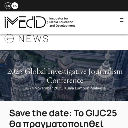
EN
ΕΛ
Me
Skip
NEWS
to
content
Save the date: Το GIJC25
θα πραγματοποιηθεί