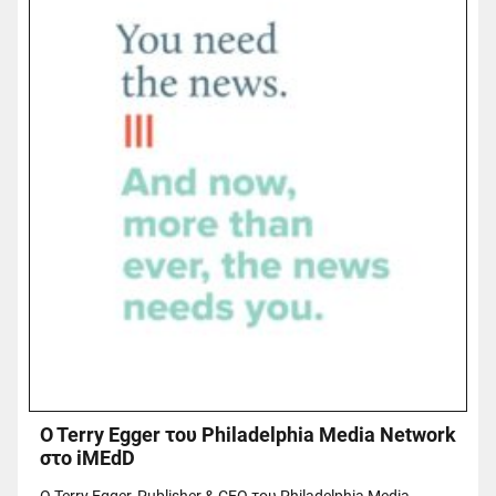
O Terry Egger του Philadelphia Media Network
στο iMEdD
O Terry Egger, Publisher & CEO του Philadelphia Media