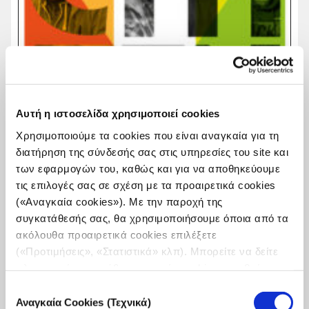
Αυτή η ιστοσελίδα χρησιμοποιεί cookies
Χρησιμοποιούμε τα cookies που είναι αναγκαία για τη
διατήρηση της σύνδεσής σας στις υπηρεσίες του site και
των εφαρμογών του, καθώς και για να αποθηκεύουμε
τις επιλογές σας σε σχέση με τα προαιρετικά cookies
(«Αναγκαία cookies»). Με την παροχή της
συγκατάθεσής σας, θα χρησιμοποιήσουμε όποια από τα
ακόλουθα προαιρετικά cookies επιλέξετε
(«Προτιμήσεις», «Στατιστικά» κλπ). Μπορείτε να δείτε
Citizen Europe: Προβολή ντοκιμαντέρ και
πληροφορίες για κάθε κατηγορία cookies μεταβαίνοντας
συζήτηση για την Ευρώπη
στην
Πολιτική Cookies
του site μας.
Επιλογή
Το iMEdD, ενόψει των Ευρωεκλογών, φιλοξενεί την
Αναγκαία Cookies (Τεχνικά)
συγκατάθεσης