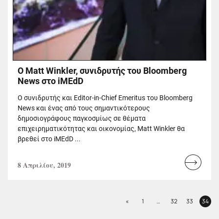
Ο Matt Winkler, συνιδρυτής του Bloomberg
News στο iMEdD
Ο συνιδρυτής και Editor-in-Chief Emeritus του Bloomberg
News και ένας από τους σημαντικότερους
δημοσιογράφους παγκοσμίως σε θέματα
επιχειρηματικότητας και οικονομίας, Matt Winkler θα
βρεθεί στο iMEdD ...
8 Απριλίου, 2019
Read
more...
Previous
«
1
…
32
33
34
Page
Page
Page
Page