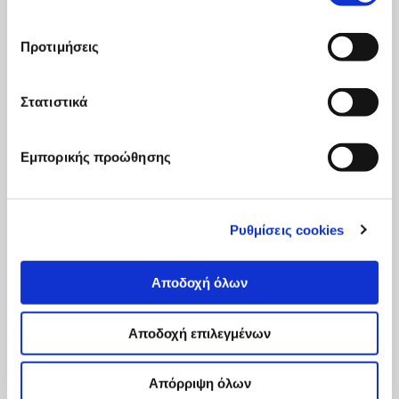
προβολή του ντοκιμαντέρ Citizen Europe. Μέσα από τις
ιστορίες ανθρώπων που συμμετέχουν στο πιο φιλόδοξο
“πείραμα” ευρωπαϊκής σύγκλισης, το ...
Προτιμήσεις
20 Μαΐου, 2019
Read
Στατιστικά
more...
Εμπορικής προώθησης
Ρυθμίσεις cookies
Αποδοχή όλων
Αποδοχή επιλεγμένων
Απόρριψη όλων