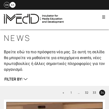
EN
ΕΛ
Me
Skip
to
NEWS
content
Βρείτε εδώ τα πιο πρόσφατα νέα μας. Σε αυτή τη σελίδα
θα μπορείτε να μαθαίνετε για επερχόμενα events, νέες
πρωτοβουλίες ή άλλες σημαντικές πληροφορίες για τον
οργανισμό.
FILTER BY:
Previous
«
1
…
32
33
34
Page
Page
Page
Page