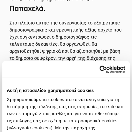
Παπαχελά.
Στο πλαίσιο αυτής της συνεργασίας το εξαιρετικής
δημοσιογραφικής και ερευνητικής αξίας αρχείο που
έχει συγκεντρώσει ο δημοσιογράφος τις
τελευταίες δεκαετίες, θα οργανωθεί, θα
αρχειοθετηθεί ψηφιακά και θα αξιοποιηθεί με βάση
το δημόσιο συμφέρον, την αρχή της διάχυσης της
δημοσιογραφικής πληροφορίας προς όφελος της
δημοσιογραφίας, της επιστημονικής έρευνας και
της κοινωνίας εν γένει.
Αυτή η ιστοσελίδα χρησιμοποιεί cookies
Πρόκειται για ένα πρωτοπόρο εγχείρημα που θα
Χρησιμοποιούμε τα cookies που είναι αναγκαία για τη
συμβάλει στην διάσωση και διάδοση σημαντικής
διατήρηση της σύνδεσής σας στις υπηρεσίες του site και
αξίας στοιχείων και γεγονότων που αποτελούν
των εφαρμογών του, καθώς και για να αποθηκεύουμε
κομμάτι της σύγχρονης ιστορίας.
τις επιλογές σας σε σχέση με τα προαιρετικά cookies
(«Αναγκαία cookies»). Με την παροχή της
Για την επίτευξη του στόχου θα ακολουθηθούν