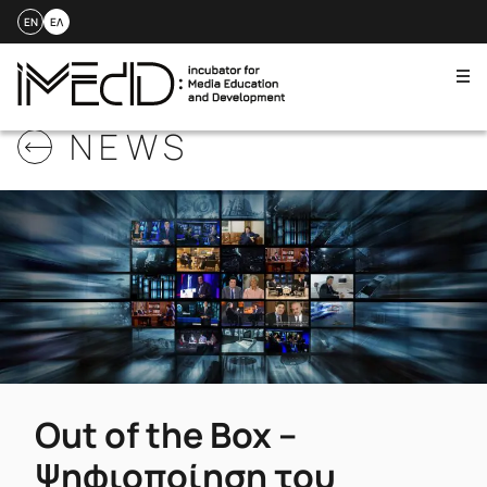
EN
ΕΛ
Me
Skip
NEWS
to
content
Out of the Box –
Ψηφιοποίηση του