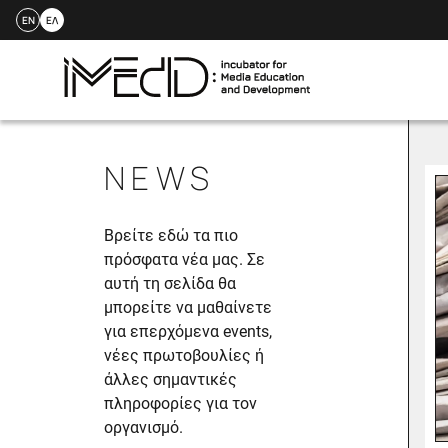
EN
ΕΛ
Skip
to
NEWS
content
Βρείτε εδώ τα πιο
πρόσφατα νέα μας. Σε
αυτή τη σελίδα θα
μπορείτε να μαθαίνετε
για επερχόμενα events,
νέες πρωτοβουλίες ή
άλλες σημαντικές
πληροφορίες για τον
οργανισμό.