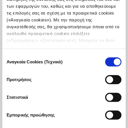
των εφαρμογών του, καθώς και για να αποθηκεύουμε
τις επιλογές σας σε σχέση με τα προαιρετικά cookies
(«Αναγκαία cookies»). Με την παροχή της
συγκατάθεσής σας, θα χρησιμοποιήσουμε όποια από τα
ακόλουθα προαιρετικά cookies επιλέξετε
Διάλογοι ΙΣΝ – Πέρα από τα Βιβλία: Πώς οι
(«Προτιμήσεις», «Στατιστικά» κλπ). Μπορείτε να δείτε
βιβλιοθήκες μπορούν να εξυπηρετήσουν το
πληροφορίες για κάθε κατηγορία cookies μεταβαίνοντας
δημόσιο συμφέρον
στην
Πολιτική Cookies
του site μας.
Επιλογή
Αναγκαία Cookies (Τεχνικά)
Οι Διάλογοι του Ιδρύματος Σταύρος Νιάρχος (ΙΣΝ)
συγκατάθεσης
διοργάνωσαν μία σειρά ανοιχτών συζητήσεων για τη
συμμετοχή στα κοινά και τον πολιτισμένο διάλογο στις
Προτιμήσεις
ΗΠΑ, στις 30 Απριλίου, στην Stavros Niarchos ...
1 Μαΐου, 2024
Read
Στατιστικά
more...
Εμπορικής προώθησης