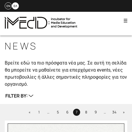
EN
ΕΛ
Me
Skip
to
NEWS
content
Βρείτε εδώ τα πιο πρόσφατα νέα μας. Σε αυτή τη σελίδα
θα μπορείτε να μαθαίνετε για επερχόμενα events, νέες
πρωτοβουλίες ή άλλες σημαντικές πληροφορίες για τον
οργανισμό.
FILTER BY:
Previous
Next
«
1
…
5
6
7
8
9
…
34
»
Page
Page
Page
Page
Page
Page
Page