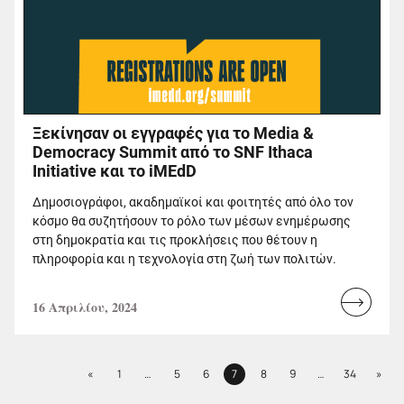
Ξεκίνησαν οι εγγραφές για το Media &
Democracy Summit από το SNF Ithaca
Initiative και το iMEdD
Δημοσιογράφοι, ακαδημαϊκοί και φοιτητές από όλο τον
κόσμο θα συζητήσουν το ρόλο των μέσων ενημέρωσης
στη δημοκρατία και τις προκλήσεις που θέτουν η
πληροφορία και η τεχνολογία στη ζωή των πολιτών.
16 Απριλίου, 2024
Read
more...
Previous
Next
«
1
…
5
6
7
8
9
…
34
»
Page
Page
Page
Page
Page
Page
Page