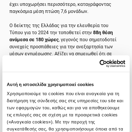
έχει υποχωρήσει περισσότερο, καταγράφοντας
παγκόσμια μέση πτώση 7,6 μονάδων.
Ο δείκτης της Ελλάδας για την ελευθερία του
Τύπου για το 2024 την τοποθετεί στην
88η θέση
ανάμεσα σε 180 χώρες
, γεγονός που σηματοδοτεί
συνεχείς προσπάθειες για την ανεξαρτησία των
μέσων ενημέρωσης. Αξίζει να σημειωθεί ότι σε
αυτή την κατάταξη η Ελλάδα βρίσκεται στην
τελευταία θέση μεταξύ των ευρωπαϊκών χωρών για
τρίτη συνεχή χρονιά.
Αυτή η ιστοσελίδα χρησιμοποιεί cookies
Σύμφωνα με την έκθεση των Δημοσιογράφων Χωρίς
Χρησιμοποιούμε τα cookies που είναι αναγκαία για τη
Σύνορα (RSF) για το 2024, η πολιτική παρέμβαση και
διατήρηση της σύνδεσής σας στις υπηρεσίες του site και
η αδράνεια των ρυθμιστικών αρχών αποτελούν
των εφαρμογών του, καθώς και για να αποθηκεύουμε
σημαντικές απειλές για την αυτονομία των
τις επιλογές σας σε σχέση με τα προαιρετικά cookies
δημοσιογράφων, ενώ η ασαφής νομοθεσία και οι
(«Αναγκαία cookies»). Με την παροχή της
οικονομικές πιέσεις περιορίζουν περαιτέρω τη
συγκατάθεσής σας, θα χρησιμοποιήσουμε όποια από τα
δημοσιογραφική ελευθερία. Οι κοινωνικές