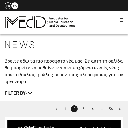
EN
ΕΛ
Me
Skip
to
NEWS
content
Βρείτε εδώ τα πιο πρόσφατα νέα μας. Σε αυτή τη σελίδα
θα μπορείτε να μαθαίνετε για επερχόμενα events, νέες
πρωτοβουλίες ή άλλες σημαντικές πληροφορίες για τον
οργανισμό.
FILTER BY:
Previous
Next
«
1
2
3
4
…
34
»
Page
Page
Page
Page
Page