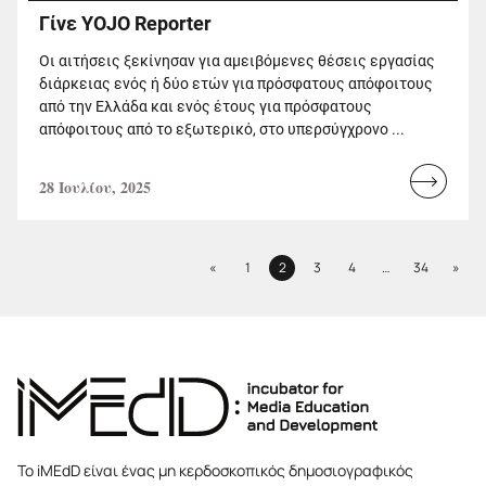
Γίνε YOJO Reporter
Οι αιτήσεις ξεκίνησαν για αμειβόμενες θέσεις εργασίας
διάρκειας ενός ή δύο ετών για πρόσφατους απόφοιτους
από την Ελλάδα και ενός έτους για πρόσφατους
απόφοιτους από το εξωτερικό, στο υπερσύγχρονο ...
28 Ιουλίου, 2025
Read
more...
Previous
Next
«
1
2
3
4
…
34
»
Page
Page
Page
Page
Page
Το iMEdD είναι ένας μη κερδοσκοπικός δημοσιογραφικός