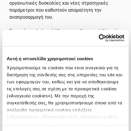
οργανωτικές δυσκολίες και νέες στρατηγικές
παράμετροι που καθιστούν απαραίτητη την
αναπροσαρμογή του.
Σε αυτό το πλαίσιο, λάβαμε την εξαιρετικά δύσκολη
απόφαση να αναβάλουμε την έναρξη του YOJO.
Αυτή η αναβολή μας επιτρέπει να
Αυτή η ιστοσελίδα χρησιμοποιεί cookies
επανεξετάσουμε τα βασικά στοιχεία του
προγράμματος. Ο ανασχεδιασμός του YOJO θα γίνει
Χρησιμοποιούμε τα cookies που είναι αναγκαία για τη
με τρόπο που να αντανακλά ξεκάθαρα το
διατήρηση της σύνδεσής σας στις υπηρεσίες του site και
μακροπρόθεσμο όραμά μας: να προσφέρει μια
των εφαρμογών του, καθώς και για να αποθηκεύουμε
ουσιαστική εμπειρία incubator σε πρόσφατους
τις επιλογές σας σε σχέση με τα προαιρετικά cookies
αποφοίτους και να τους προετοιμάσει καλύτερα για
(«Αναγκαία cookies»). Με την παροχή της
τη μελλοντική τους επαγγελματική πορεία.
συγκατάθεσής σας, θα χρησιμοποιήσουμε όποια από τα
ακόλουθα προαιρετικά cookies επιλέξετε
Εκτιμούμε ειλικρινά το ενδιαφέρον, την
(«Προτιμήσεις», «Στατιστικά» κλπ). Μπορείτε να δείτε
εμπιστοσύνη και τον ενθουσιασμό όλων των
πληροφορίες για κάθε κατηγορία cookies μεταβαίνοντας
υποψηφίων και της δημοσιογραφικής κοινότητας.
στην
Πολιτική Cookies
του site μας.