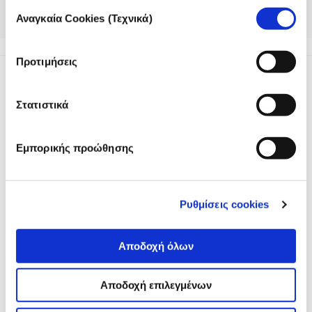
Επιλογή
Θα σας ενημερώσουμε για τα επόμενα βήματα του
Αναγκαία Cookies (Τεχνικά)
συγκατάθεσης
YOJO μόλις υπάρχουν νεότερα.
Προτιμήσεις
Στατιστικά
Εμπορικής προώθησης
Το iMEdD είναι ένας μη κερδοσκοπικός δημοσιογραφικός
οργανισμός που ιδρύθηκε το 2018 με αποκλειστική δωρεά από
το Ίδρυμα Σταύρος Νιάρχος (ΙΣΝ). Αποστολή του είναι η
ενίσχυση της διαφάνειας, της αξιοπιστίας και της
Ρυθμίσεις cookies
ανεξαρτησίας στη δημοσιογραφία.
Αποδοχή όλων
Αποδοχή επιλεγμένων