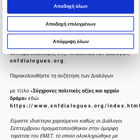
και αρχαίο δράμα
» αποτέλεσε το εφαλτήριο για μια
Αποδοχή όλων
σειρά συζητήσεων των Διαλόγων του ΙΣΝ με θέμα
τις πολιτικές αξίες και σταθερές, που παρόλο που
διακυβεύονται ή αμφισβητούνται συχνά στην εποχή
Αποδοχή επιλεγμένων
μας, αποτελούν ιδεατό και ταυτόχρονα σημείο
αναφοράς για τη δημοκρατία και την κοινωνία
Απόρριψη όλων
διεθνώς. Περισσότερες πληροφορίες θα είναι
σύντομα διαθέσιμες στην ιστοσελίδα των Διαλόγων,
snfdialogues.org
.
Παρακολουθήστε τη συζήτηση των Διαλόγων
με τίτλο «
Σύγχρονες πολιτικές αξίες και αρχαίο
δράμα»
εδώ
:
https
://www
.snfdialogues
.org
/index
.htm
Είμαστε ιδιαίτερα χαρούμενοι καθώς οι Διάλογοι
Σεπτεμβρίου πραγματοποιήθηκαν στην όμορφη
ταράτσα του ΕΜΣΤ, το οποίο ολοκληρώθηκε με