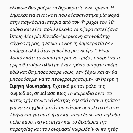
«
Κακώς θεωρούμε τη δημοκρατία κεκτημένη. Η
δημοκρατία είναι κάτι που εξαφανίστηκε μία φορά
ο
ο
στην παγκόσμια ιστορία από τον 4
μέχρι τον 18
αιώνα και είναι πολύ εύκολο να εξαφανιστεί ξανά.
Όπως λέει μία Καναδό-Αμερικανή σκηνοθέτης,
σύγχρονη μας, η Stella Taylor, “η δημοκρατία δεν
υπάρχει αλλά όταν χαθεί θα μας λείψει”. Είναι
λοιπόν κάτι το οποίο μπορεί να τρίζει, μπορεί να το
αμφισβητούμε αλλά με έναν τρόπο υπάρχει ακόμα
εδώ και θα μπορούσαμε ίσως, δεν ξέρω και αν θα
μπορούσαμε, να το περιφρουρήσουμε
», ανέφερε η
Ειρήνη Μουντράκη
. Σχετικά με τον ρόλο της
κωμωδίας, σημείωσε πως «
η
κωμωδία είναι το
κατεξοχήν πολιτικό θέατρο, δηλαδή ήταν ο τρόπος
για να ελεγχθεί αυτό που κάνουν οι πολιτικοί στην
Αθήνα και για αυτό ήταν και πολύ δεικτική, δηλαδή
πολύ καυστική και είχαν και το δικαίωμα της
παρρησίας και του ονομαστί κωμωδείν οι ποιητές