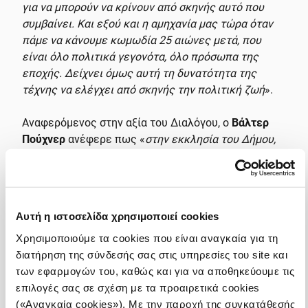
για να μπορούν να κρίνουν από σκηνής αυτό που
συμβαίνει. Και εξού και η αμηχανία μας τώρα όταν
πάμε να κάνουμε κωμωδία 25 αιώνες μετά, που
είναι όλο πολιτικά γεγονότα, όλο πρόσωπα της
εποχής. Δείχνει όμως αυτή τη δυνατότητα της
τέχνης να ελέγχει από σκηνής την πολιτική ζωή
».
Αναφερόμενος στην αξία του Διαλόγου, ο
Βάλτερ
Πούχνερ
ανέφερε πως «
στην εκκλησία του Δήμου,
ας πούμε, ένας ρήτορας εξέθετε την άποψή του,
μετά ένας άλλος, κλπ και γινόταν η ψηφοφορία.
Όταν μιλάμε σήμερα για διάλογο εννοούμε κάτι
άλλο, να καθίσουμε μαζί, να καταλάβει ο ένας τον
Αυτή η ιστοσελίδα χρησιμοποιεί cookies
άλλον, αλλά αυτό γίνεται και στο
Facebook
. Λείπει
Χρησιμοποιούμε τα cookies που είναι αναγκαία για τη
όμως το σώμα και ο διάλογος δεν είναι μόνο ο
διατήρηση της σύνδεσής σας στις υπηρεσίες του site και
λόγος. Είναι το σώμα ολόκληρο, είναι πώς τα λέω.
των εφαρμογών του, καθώς και για να αποθηκεύουμε τις
Αυτό δεν μπορώ να το γράψω. Η έκφραση του
επιλογές σας σε σχέση με τα προαιρετικά cookies
προσώπου μου, τα μάτια μου… Μπορεί να πω κάτι
(«Αναγκαία cookies»). Με την παροχή της συγκατάθεσής
και να σου κλείνω το μάτι και καταλαβαίνεις ότι