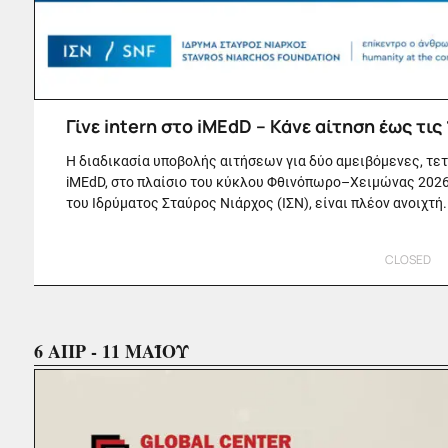
Γίνε intern στο iMEdD – Κάνε αίτηση έως τις 
Η διαδικασία υποβολής αιτήσεων για δύο αμειβόμενες, τε
iMEdD, στο πλαίσιο του κύκλου Φθινόπωρο–Χειμώνας 202
του Ιδρύματος Σταύρος Νιάρχος (ΙΣΝ), είναι πλέον ανοιχτή.
CLOSED
6 ΑΠΡ - 11 ΜΑΪΟΥ