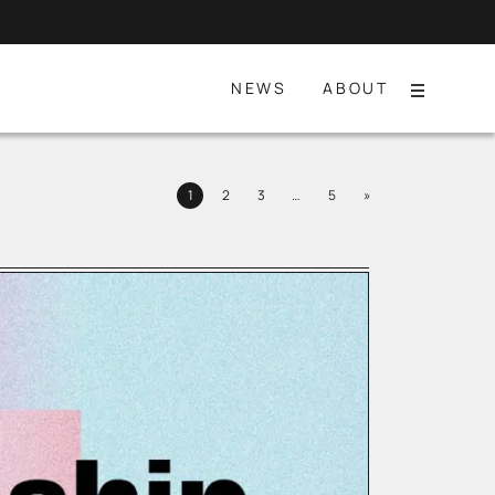
NEWS
ABOUT
Menu
Next
1
2
3
…
5
»
Page
Page
Page
Page