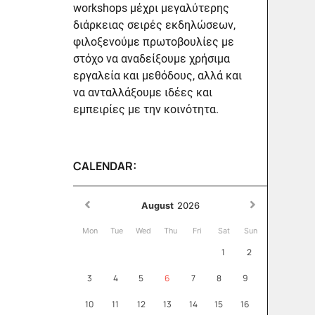
workshops μέχρι μεγαλύτερης
διάρκειας σειρές εκδηλώσεων,
φιλοξενούμε πρωτοβουλίες με
στόχο να αναδείξουμε χρήσιμα
εργαλεία και μεθόδους, αλλά και
να ανταλλάξουμε ιδέες και
εμπειρίες με την κοινότητα.
CALENDAR:
August
2026
Mon
Tue
Wed
Thu
Fri
Sat
Sun
1
2
3
4
5
6
7
8
9
10
11
12
13
14
15
16