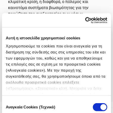
κλιματική κρίση, η διαφθορά, ο πόλεμος και
καινοτόμα συστήματα βιωσιμότητας για την
προώθηση της ανεξαρτησίας των μέσων
ενημέρωσης. Επιπλέον, το
Media Village
, ένας
χώρος συνεργασίας στον οποίο οι οργανισμοί που
συμμετέχουν, θα δημιουργήσουν κόμβους στο
πλαίσιο του forum, θα προσφέρει μια πλατφόρμα για
Αυτή η ιστοσελίδα χρησιμοποιεί cookies
τα ανεξάρτητα μέσα ενημέρωσης και τους
Χρησιμοποιούμε τα cookies που είναι αναγκαία για τη
δημοσιογραφικούς οργανισμούς να παρουσιάσουν το
διατήρηση της σύνδεσής σας στις υπηρεσίες του site και
έργο και το όραμά τους.
των εφαρμογών του, καθώς και για να αποθηκεύουμε
τις επιλογές σας σε σχέση με τα προαιρετικά cookies
Η
εκδήλωση της Κοινότητας του Ευρωπαϊκού
(«Αναγκαία cookies»). Με την παροχή της
Βραβείου Τύπου
θα πραγματοποιηθεί στο πλαίσιο
συγκατάθεσής σας, θα χρησιμοποιήσουμε όποια από τα
του Forum για 3η συνεχή χρονιά, συγκεντρώνοντας
ακόλουθα προαιρετικά cookies επιλέξετε
τα μέλη της κοινότητας για να συζητήσουν, να
(«Προτιμήσεις», «Στατιστικά» κλπ). Μπορείτε να δείτε
εμπνευστούν και να διερευνήσουν μελλοντικά
πληροφορίες για κάθε κατηγορία cookies μεταβαίνοντας
εγχειρήματα.
στην
Πολιτική Cookies
του site μας.
Επιλογή
Αναγκαία Cookies (Τεχνικά)
συγκατάθεσης