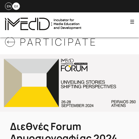
EN
ΕΛ
Me
Skip
PARTICIPATE
to
content
Διεθνές Forum
Δημοσιογραφίας 2024