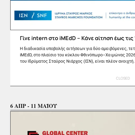
Γίνε intern στο iMEdD – Κάνε αίτηση έως τις 
Η διαδικασία υποβολής αιτήσεων για δύο αμειβόμενες, τε
iMEdD, στο πλαίσιο του κύκλου Φθινόπωρο–Χειμώνας 202
του Ιδρύματος Σταύρος Νιάρχος (ΙΣΝ), είναι πλέον ανοιχτή.
CLOSED
6 ΑΠΡ - 11 ΜΑΪΟΥ