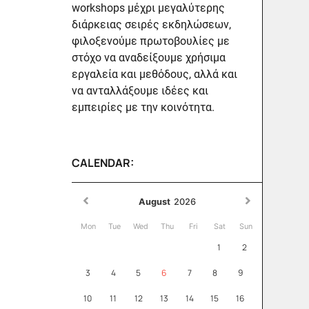
workshops μέχρι μεγαλύτερης
διάρκειας σειρές εκδηλώσεων,
φιλοξενούμε πρωτοβουλίες με
στόχο να αναδείξουμε χρήσιμα
εργαλεία και μεθόδους, αλλά και
να ανταλλάξουμε ιδέες και
εμπειρίες με την κοινότητα.
CALENDAR:
August
2026
Mon
Tue
Wed
Thu
Fri
Sat
Sun
1
2
3
4
5
6
7
8
9
10
11
12
13
14
15
16