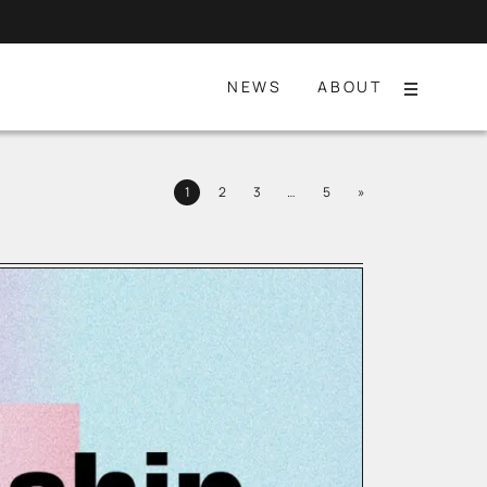
NEWS
ABOUT
Menu
Next
1
2
3
…
5
»
Page
Page
Page
Page