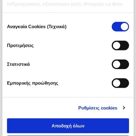
(«Προτιμήσεις», «Στατιστικά» κλπ). Μπορείτε να δείτε
πληροφορίες για κάθε κατηγορία cookies μεταβαίνοντας
στην
Πολιτική Cookies
του site μας.
Επιλογή
Αναγκαία Cookies (Τεχνικά)
συγκατάθεσης
Προτιμήσεις
Στατιστικά
Εμπορικής προώθησης
Ρυθμίσεις cookies
Αποδοχή όλων