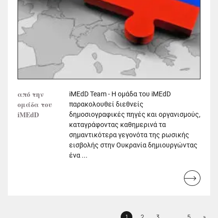
από την
iMEdD Team - Η ομάδα του iMEdD
ομάδα του
παρακολουθεί διεθνείς
iMEdD
δημοσιογραφικές πηγές και οργανισμούς,
καταγράφοντας καθημερινά τα
σημαντικότερα γεγονότα της ρωσικής
εισβολής στην Ουκρανία δημιουργώντας
ένα ...
Read
more...
Next
1
2
3
…
5
»