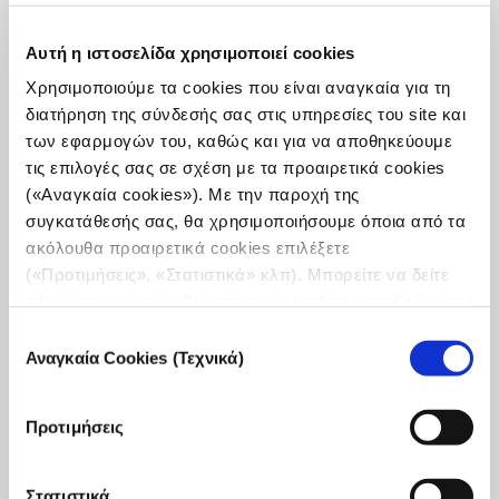
Αυτή η ιστοσελίδα χρησιμοποιεί cookies
Χρησιμοποιούμε τα cookies που είναι αναγκαία για τη
διατήρηση της σύνδεσής σας στις υπηρεσίες του site και
των εφαρμογών του, καθώς και για να αποθηκεύουμε
τις επιλογές σας σε σχέση με τα προαιρετικά cookies
(«Αναγκαία cookies»). Με την παροχή της
συγκατάθεσής σας, θα χρησιμοποιήσουμε όποια από τα
ακόλουθα προαιρετικά cookies επιλέξετε
(«Προτιμήσεις», «Στατιστικά» κλπ). Μπορείτε να δείτε
πληροφορίες για κάθε κατηγορία cookies μεταβαίνοντας
Άρθρο
στην
Πολιτική Cookies
του site μας.
Επιλογή
Η πρωτοποριακή «αερογέφυρα» μεταξύ
Αναγκαία Cookies (Τεχνικά)
συγκατάθεσης
Ουκρανίας και Καναδά θα μπορούσε να
σημάνει ένα πιο ευοίωνο μέλλον για όλους
τους πρόσφυγες.
Προτιμήσεις
Conversation - Η πρωτοποριακή «αερογέφυρα» μεταξύ
Ουκρανίας και Καναδά θα μπορούσε να σημάνει ένα πιο
Στατιστικά