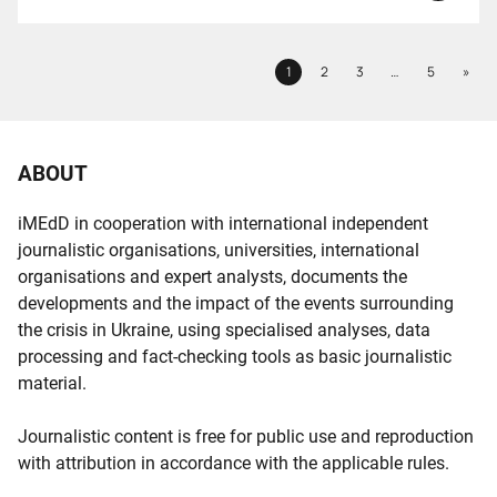
more...
Next
1
2
3
…
5
»
Page
Page
Page
Page
ABOUT
iMEdD in cooperation with international independent
journalistic organisations, universities, international
organisations and expert analysts, documents the
developments and the impact of the events surrounding
the crisis in Ukraine, using specialised analyses, data
processing and fact-checking tools as basic journalistic
material.
Journalistic content is free for public use and reproduction
with attribution in accordance with the applicable rules.