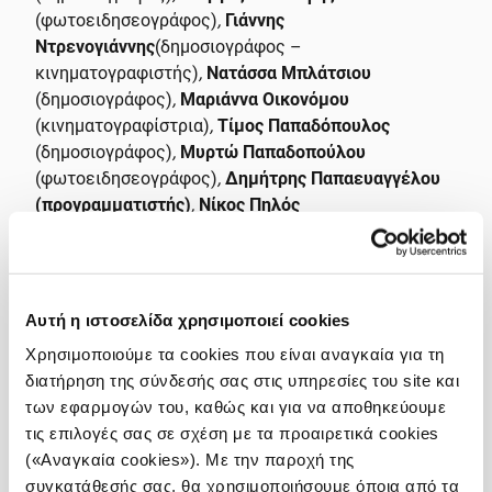
(φωτοειδησεογράφος)
,
Γιάννης
Ντρενογιάννης
(δημοσιογράφος –
κινηματογραφιστής)
,
Νατάσσα Μπλάτσιου
(δημοσιογράφος)
,
Μαριάννα Οικονόμου
(κινηματογραφίστρια)
,
Τίμος Παπαδόπουλος
(δημοσιογράφος)
,
Μυρτώ Παπαδοπούλου
(φωτοειδησεογράφος)
,
Δημήτρης Παπαευαγγέλου
(προγραμματιστής)
,
Νίκος Πηλός
(φωτοειδησεογράφος)
,
Νίκος Πιτσιλαδής
(δημοσιογράφος),
Σάρα
Σούλη
(δημοσιογράφος),
Κατερίνα Σωτηράκου
(δημοσιογράφος)
,
Αλεξία Τσαγκάρη
(δημοσιογράφος
Αυτή η ιστοσελίδα χρησιμοποιεί cookies
– κινηματογραφίστρια)
,
Φοίβη Φρονίστα
Χρησιμοποιούμε τα cookies που είναι αναγκαία για τη
(δημοσιογράφος – κινηματογραφίστρια)
,
Θοδωρής
διατήρηση της σύνδεσής σας στις υπηρεσίες του site και
Χονδρόγιαννος
(δημοσιογράφος).Ο συντονισμός των
των εφαρμογών του, καθώς και για να αποθηκεύουμε
συμμετεχόντων και η επιμέλεια του υλικού
τις επιλογές σας σε σχέση με τα προαιρετικά cookies
πραγματοποιήθηκε από την ομάδα του
iMEdD
(«Αναγκαία cookies»). Με την παροχή της
Ιncubator
.
συγκατάθεσής σας, θα χρησιμοποιήσουμε όποια από τα