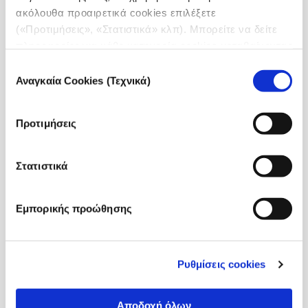
ακόλουθα προαιρετικά cookies επιλέξετε
(«Προτιμήσεις», «Στατιστικά» κλπ). Μπορείτε να δείτε
πληροφορίες για κάθε κατηγορία cookies μεταβαίνοντας
στην
Πολιτική Cookies
του site μας.
Επιλογή
Αναγκαία Cookies (Τεχνικά)
συγκατάθεσης
Προτιμήσεις
Στατιστικά
Εμπορικής προώθησης
Ρυθμίσεις cookies
Αποδοχή όλων