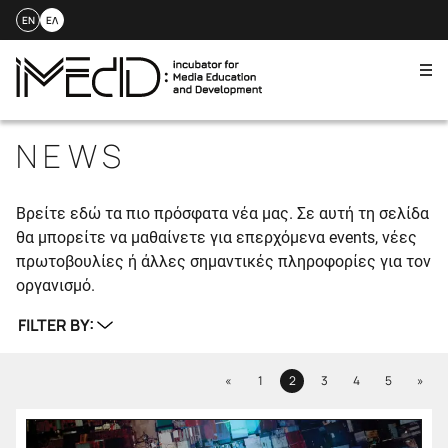
EN
ΕΛ
Me
Skip
to
NEWS
content
Βρείτε εδώ τα πιο πρόσφατα νέα μας. Σε αυτή τη σελίδα
θα μπορείτε να μαθαίνετε για επερχόμενα events, νέες
πρωτοβουλίες ή άλλες σημαντικές πληροφορίες για τον
οργανισμό.
FILTER BY:
Previous
Next
«
1
2
3
4
5
»
Page
Page
Page
Page
Page