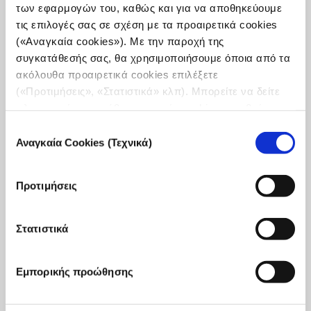
των εφαρμογών του, καθώς και για να αποθηκεύουμε
τις επιλογές σας σε σχέση με τα προαιρετικά cookies
(«Αναγκαία cookies»). Με την παροχή της
συγκατάθεσής σας, θα χρησιμοποιήσουμε όποια από τα
ακόλουθα προαιρετικά cookies επιλέξετε
(«Προτιμήσεις», «Στατιστικά» κλπ). Μπορείτε να δείτε
πληροφορίες για κάθε κατηγορία cookies μεταβαίνοντας
incubator 2022: Κλιματική Ανισότητα
στην
Πολιτική Cookies
του site μας.
Επιλογή
To incubator, στο πλαίσιο αύξησης της πληροφόρησης και
Αναγκαία Cookies (Τεχνικά)
συγκατάθεσης
της ευαισθητοποίησης γύρω από την κλιματική αλλαγή,
ανακοίνωσε την «Κλιματική Ανισότητα» ως βασική
θεματική του 4ου κύκλου του.
Προτιμήσεις
1 Νοεμβρίου, 2022
Read
Στατιστικά
more...
Εμπορικής προώθησης