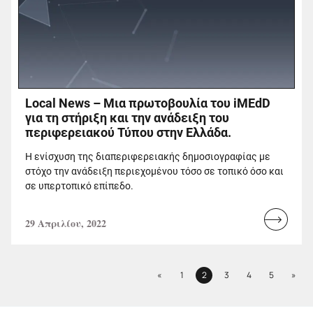
Local News – Μια πρωτοβουλία του iMEdD
για τη στήριξη και την ανάδειξη του
περιφερειακού Τύπου στην Ελλάδα.
H ενίσχυση της διαπεριφερειακής δημοσιογραφίας με
στόχο την ανάδειξη περιεχομένου τόσο σε τοπικό όσο και
σε υπερτοπικό επίπεδο.
29 Απριλίου, 2022
Read
more...
Previous
Next
«
1
2
3
4
5
»
Page
Page
Page
Page
Page