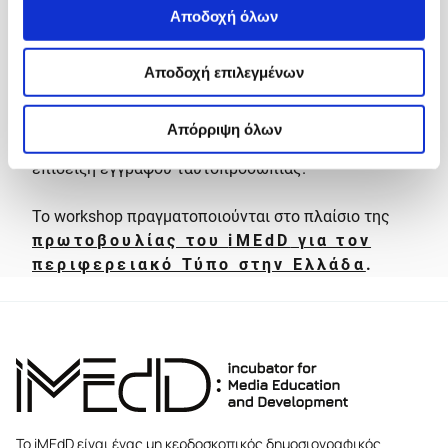
επιλογή θα γίνει έπειτα από αξιολόγηση των
Αποδοχή όλων
αιτήσεων. Το workshop θα πραγματοποιηθεί στα
ελληνικά
στο κτίριο της Επιτροπής
Ερευνών του ΑΠΘ
. Για την παρακολούθησή
Αποδοχή επιλεγμένων
τους, οι συμμετέχοντες θα χρειαστεί να φέρουν τα
laptop τους και να έχουν ένα Google account, ενώ
Απόρριψη όλων
για την είσοδό τους στο χώρο είναι απαραίτητη η
επίδειξη εγγράφου ταυτοπροσωπίας.
Το workshop πραγματοποιούνται στο πλαίσιο της
πρωτοβουλίας του
iMEdD
για τον
περιφερειακό Τύπο στην Ελλάδα
.
Το iMEdD είναι ένας μη κερδοσκοπικός δημοσιογραφικός