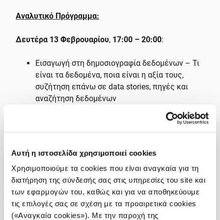
Αναλυτικό Πρόγραμμα:
Δευτέρα 13 Φεβρουαρίου
,
17:00 – 20:00
:
Εισαγωγή στη δημοσιογραφία δεδομένων – Τι
είναι τα δεδομένα, ποια είναι η αξία τους,
συζήτηση επάνω σε data stories, πηγές και
αναζήτηση δεδομένων
Εισαγωγή στα λογιστικά φύλλα
Τρίτη 14 Φεβρουαρίου
,
15:00 – 16:30
:
Αυτή η ιστοσελίδα χρησιμοποιεί cookies
Mentorship επάνω σε data stories που
Χρησιμοποιούμε τα cookies που είναι αναγκαία για τη
ενδεχομένως δουλεύουν/επιθυμούν να
διατήρηση της σύνδεσής σας στις υπηρεσίες του site και
δουλέψουν οι συμμετέχοντες δημοσιογράφοι
των εφαρμογών του, καθώς και για να αποθηκεύουμε
και χρειάζονται καθοδήγηση (για όσους/όσες
τις επιλογές σας σε σχέση με τα προαιρετικά cookies
το επιθυμούν)
(«Αναγκαία cookies»). Με την παροχή της