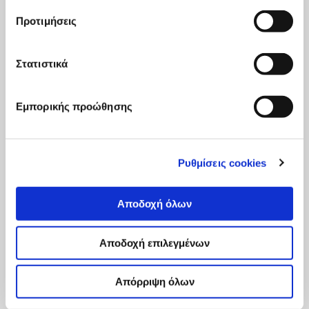
Την Παρασκευή 1 Ιουλίου πραγματοποιήθηκε η πρώτη
εκτός Αθηνών συζήτηση από το iMEdD με τίτλο «Η
Προτιμήσεις
επόμενη μέρα του περιφερειακού Τύπου», στο πλαίσιο της
πρωτοβουλίας του Οργανισμού για τα Local News.
Στατιστικά
5 Ιουλίου, 2022
Read
more...
Εμπορικής προώθησης
Ρυθμίσεις cookies
Αποδοχή όλων
Αποδοχή επιλεγμένων
Απόρριψη όλων