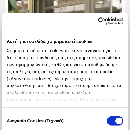
Αυτή η ιστοσελίδα χρησιμοποιεί cookies
Χρησιμοποιούμε τα cookies που είναι αναγκαία για τη
διατήρηση της σύνδεσής σας στις υπηρεσίες του site και
των εφαρμογών του, καθώς και για να αποθηκεύουμε
τις επιλογές σας σε σχέση με τα προαιρετικά cookies
(«Αναγκαία cookies»). Με την παροχή της
συγκατάθεσής σας, θα χρησιμοποιήσουμε όποια από τα
ακόλουθα προαιρετικά cookies επιλέξετε
(«Προτιμήσεις», «Στατιστικά» κλπ). Μπορείτε να δείτε
πληροφορίες για κάθε κατηγορία cookies μεταβαίνοντας
iMEdD Local News: Δημοσιογραφική
στην
Πολιτική Cookies
του site μας.
συζήτηση στη Θεσσαλονίκη για την αξία του
Επιλογή
περιφερειακού Τύπου
Αναγκαία Cookies (Τεχνικά)
συγκατάθεσης