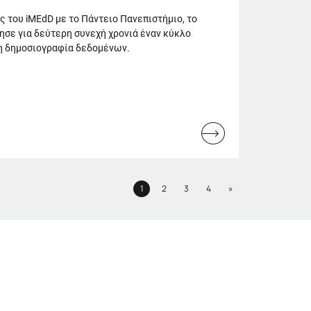
ς του iMEdD με το Πάντειο Πανεπιστήμιο, το
ησε για δεύτερη συνεχή χρονιά έναν κύκλο
η δημοσιογραφία δεδομένων.
Read
more...
Next
1
2
3
4
»
Page
Page
Page
Page