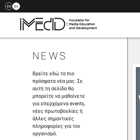
EN
ΕΛ
Skip
to
NEWS
content
Βρείτε εδώ τα πιο
πρόσφατα νέα μας. Σε
αυτή τη σελίδα θα
μπορείτε να μαθαίνετε
για επερχόμενα events,
νέες πρωτοβουλίες ή
άλλες σημαντικές
πληροφορίες για τον
οργανισμό.