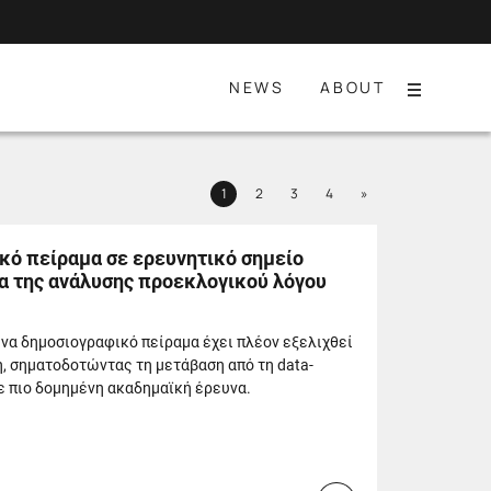
NEWS
ABOUT
Menu
Next
1
2
3
4
»
Page
Page
Page
Page
κό πείραμα σε ερευνητικό σημείο
α της ανάλυσης προεκλογικού λόγου
να δημοσιογραφικό πείραμα έχει πλέον εξελιχθεί
, σηματοδοτώντας τη μετάβαση από τη data-
ε πιο δομημένη ακαδημαϊκή έρευνα.