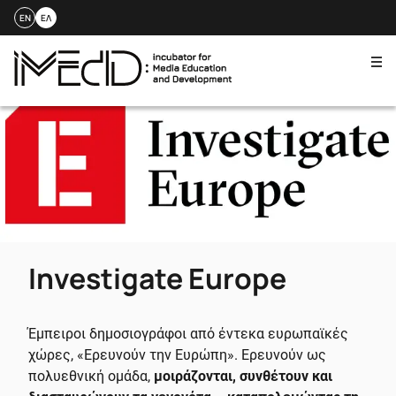
EN
ΕΛ
Me
Skip
to
content
Investigate Europe
Έμπειροι δημοσιογράφοι από έντεκα ευρωπαϊκές
χώρες, «Ερευνούν την Ευρώπη». Ερευνούν ως
πολυεθνική ομάδα,
μοιράζονται, συνθέτουν και