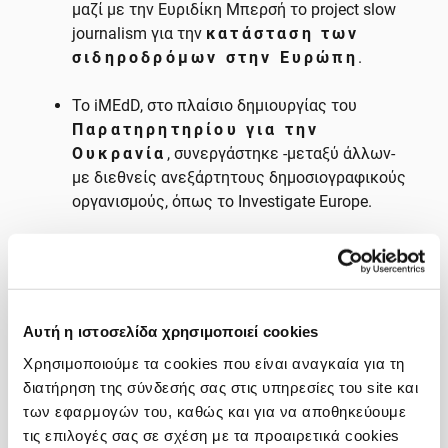
μαζί με την Ευριδίκη Μπερσή το project slow
journalism για την
κατάσταση των
σιδηροδρόμων στην Ευρώπη
.
Το iMEdD, στο πλαίσιο δημιουργίας του
Παρατηρητηρίου για την
Ουκρανία
, συνεργάστηκε -μεταξύ άλλων-
με διεθνείς ανεξάρτητους δημοσιογραφικούς
οργανισμούς, όπως το Investigate Europe.
Επίσης, στο πλαίσιο του Ideas Zone του 2020,
πραγματοποίηθηκαν δύο εργαστήρια με θέμα
το Εξ’αποστάσεως ρεπορτάζ σε καιρούς
πανδημίας και εισηγητές τους
Αυτή η ιστοσελίδα χρησιμοποιεί cookies
δημοσιογράφους του Investigate Europe, Paulo
Χρησιμοποιούμε τα cookies που είναι αναγκαία για τη
Pena και Wojciech Cieśla, και τη Διασυνοριακή
διατήρηση της σύνδεσής σας στις υπηρεσίες του site και
έρευνα COVID. Case study: Εμβόλια, με
των εφαρμογών του, καθώς και για να αποθηκεύουμε
εισηγητές τους Ingeborg Eliassen και Juliet
τις επιλογές σας σε σχέση με τα προαιρετικά cookies
Ferguson -επίσης δημοσιογράφους του