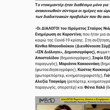
Τ
ο ντοκιμαντέρ ήταν διαθέσιμο μόνο για
ανακοινωθούν σύντομα οι ημέρες και ώρε
των διαδικτυακών προβολών που θα ακο
-Οι ΔΙΑΛΟΓΟΙ του Ιδρύματος Σταύρος Νιά
Ενημέρωση σε Καραντίνα;
που ήταν μια α
καιρώ της Covid-19 κρίσης. Στη συζήτηση
Κύνθια Μπουσδούκου (Διευθύνουσα Σύμβ
«ΙΣΝ Διάλογοι», Δημοσιογράφος), σ
υμμετ
Αποστολίδου
(δημοσιογράφος),
Σοφία Εξ
παραγωγός),
Μαριάννα Κακαουνάκη
(δημο
(φωτοειδησεογράφος),
Κώστας Κουκουμ
(φωτορεπόρτερ, κινηματογραφιστής),
Γι
Αλεξία Τσαγκάρη
(ρεπόρτερ, κινηματογρα
παραγωγός, οπερατέρ) και
Φένια Χαλά
(δ