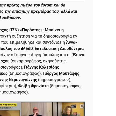
 την πρώτη ημέρα του forum και θα
ς της επίσημης πρεμιέρας του, αλλά και
λουθήσουν.
ρχος (ΙΣΝ) «Παρόντες»: Μπαίνει η
νοιχτή συζήτηση για τη δημοσιογραφία εν
, που επιμελήθηκε και συντόνισε η
Άννα-
ουλος του iMEdD, Εκτελεστική Διευθύντρια
είχαν ο Γιώργος Αυγερόπουλος και οι:
Έλενα
άρχου
(σεναριογράφος, σκηνοθέτης,
σιογράφος),
Γιάννης Κολεσίδης
άκας
(δημοσιογράφος),
Γιώργος Μουτάφης
άννης Ντρενογιάννης
(δημοσιογράφος),
φίστρια),
Φοίβη Φρονίστα
(δημοσιογράφος,
ημοσιογράφος).