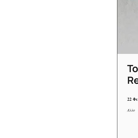
To
Re
22 Φ
Άλλο