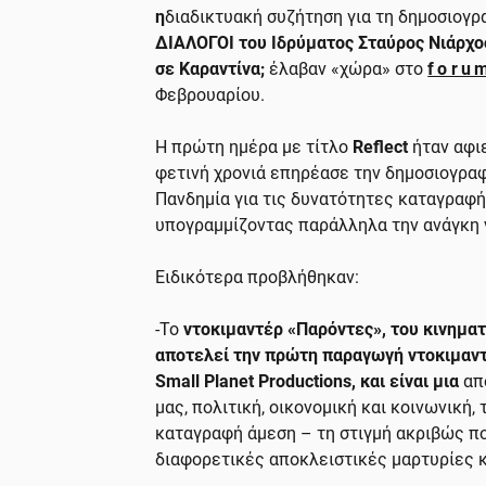
η
διαδικτυακή συζήτηση για τη δημοσιογρα
ΔΙΑΛΟΓΟΙ του Ιδρύματος Σταύρος Νιάρχο
σε Καραντίνα;
έλαβαν «χώρα» στο
foru
Φεβρουαρίου.
Η πρώτη ημέρα με τίτλο
Reflect
ήταν αφι
φετινή χρονιά επηρέασε την δημοσιογραφί
Πανδημία για τις δυνατότητες καταγραφή
υπογραμμίζοντας παράλληλα την ανάγκη 
Ειδικότερα προβλήθηκαν:
-Το
ντοκιμαντέρ «Παρόντες», του κινημα
αποτελεί την πρώτη παραγωγή ντοκιμαντέ
Small Planet Productions, και είναι μια
απ
μας, πολιτική, οικονομική και κοινωνική
καταγραφή άμεση – τη στιγμή ακριβώς πο
διαφορετικές αποκλειστικές μαρτυρίες κ