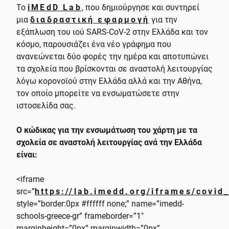
Το
iMEdD Lab
, που δημιούργησε και συντηρεί
μια
διαδραστική εφαρμογή
για την
εξάπλωση του ιού SARS-CoV-2 στην Ελλάδα και τον
κόσμο, παρουσιάζει ένα νέο γράφημα που
ανανεώνεται δύο φορές την ημέρα και αποτυπώνει
τα σχολεία που βρίσκονται σε αναστολή λειτουργίας
λόγω κορονοϊού στην Ελλάδα αλλά και την Αθήνα,
τον οποίο μπορείτε να ενσωματώσετε στην
ιστοσελίδα σας.
Ο κώδικας για την ενσωμάτωση του χάρτη με τα
σχολεία σε αναστολή λειτουργίας ανά την Ελλάδα
είναι:
<iframe
src=”
https://lab.imedd.org/iframes/covid
style=”border:0px #ffffff none;” name=”imedd-
schools-greece-gr” frameborder=”1″
marginheight=”0px” marginwidth=”0px”