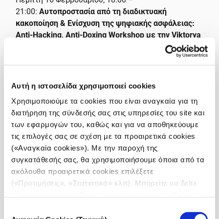
21:00:
Αυτοπροστασία από τη διαδικτυακή
κακοποίηση & Ενίσχυση της ψηφιακής ασφάλειας:
Anti-Hacking, Anti-Doxing Workshop με την Viktorya
Vilk, Διευθύντρια Ψηφιακής Ασφάλειας και
Ελεύθερης Έκφρασης στο PEN America
Παρασκευή 17 Φεβρουαρίου, 18:00 – 21:00:
Φυσικές
Αυτή η ιστοσελίδα χρησιμοποιεί cookies
παρακολουθήσεις: Αναγνώριση και αποφυγή (μέρος
Χρησιμοποιούμε τα cookies που είναι αναγκαία για τη
1) με τον Frank Smyth, Ιδρυτή και διευθύνοντα
διατήρηση της σύνδεσής σας στις υπηρεσίες του site και
σύμβουλο του Global Journalist Security (GJS)
των εφαρμογών του, καθώς και για να αποθηκεύουμε
τις επιλογές σας σε σχέση με τα προαιρετικά cookies
Σάββατο 18 Φεβρουαρίου, 09:00 – 17:00:
Φυσικές
(«Αναγκαία cookies»). Με την παροχή της
παρακολουθήσεις: Αναγνώριση και αποφυγή (μέρος
συγκατάθεσής σας, θα χρησιμοποιήσουμε όποια από τα
2) με τον Frank Smyth, Ιδρυτή και διευθύνοντα
ακόλουθα προαιρετικά cookies επιλέξετε
σύμβουλο του Global Journalist Security (GJS)
(«Προτιμήσεις», «Στατιστικά» κλπ). Μπορείτε να δείτε
πληροφορίες για κάθε κατηγορία cookies μεταβαίνοντας
στην
Πολιτική Cookies
του site μας.
Επιλογή
Πέμπτη 23 Φεβρουαρίου, 18:00 – 21:00:
Πώς