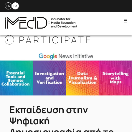
EN
ΕΛ
Me
Skip
PARTICIPATE
to
content
Εκπαίδευση στην
Ψηφιακή
Δημοσιογραφία από το