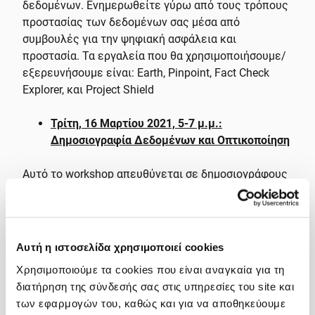
δεδομένων. Ενημερωθείτε γύρω από τους τρόπους
προστασίας των δεδομένων σας μέσα από
συμβουλές για την ψηφιακή ασφάλεια και
προστασία. Τα εργαλεία που θα χρησιμοποιήσουμε/
εξερευνήσουμε είναι: Earth, Pinpoint, Fact Check
Explorer, και Project Shield
Τρίτη, 16 Μαρτίου 2021, 5-7 μ.μ.:
Δημοσιογραφία Δεδομένων και Οπτικοποίηση
Αυτό το workshop απευθύνεται σε δημοσιογράφους
που θέλουν να μάθουν πώς να ανακαλύπτουν
ειδησεογραφικά θέματα στα δεδομένα και να τα
απεικονίζουν, παρέχοντας στους συμμετέχοντες τη
δυνατότητα πρακτικής εφαρμογής μέσω
Αυτή η ιστοσελίδα χρησιμοποιεί cookies
πειραμάτων – δεν απαιτείται να γράψετε κώδικα. H
Χρησιμοποιούμε τα cookies που είναι αναγκαία για τη
συνεδρία αποτελεί μια εισαγωγή στη συγκομιδή
διατήρηση της σύνδεσής σας στις υπηρεσίες του site και
δεδομένων (data scraping) με χρήση Google Sheets.
των εφαρμογών του, καθώς και για να αποθηκεύουμε
Θα χρησιμοποιήστε το Google Trends για να