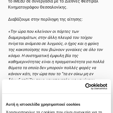
το iMEdD σε συνεργασία με το Διεθνές Φεστιβάλ
Κινηματογράφου Θεσσαλονίκης.
Διαβάζουμε στην περίληψη της αίτησης:
«Την ώρα που κλείνουν οι πόρτες των
διαμερισμάτων, στην άλλη πλευρά του τοίχου
πνίγεται ανάμεσα σε λυγμούς, ο ήχος και η φρίκη
της κακοποίησης που βιώνουν γυναίκες σε όλο τον
κόσμο. Η συστηματική έμφυλη βία της
καθημερινότητας είναι η πραγματικότητα για πολλά
θύματα τα οποία δεν μπορούν πολλές φορές να
κάνουν κάτι, την ώρα που το “τα εν οίκω μη εν
δήμω” οπλίζει τους κακοποιητές για να γίνουν
γυναικοκτόνοι. Μετά την επέλαση
των
lockdown
που αύξησαν την αναγκαστική
συγκατοίκηση και την ενδοοικογενειακή βία,
μαρτυρίες γυναικών φέρνουν στην επιφάνεια τι
Αυτή η ιστοσελίδα χρησιμοποιεί cookies
συμβαίνει στην άλλη μεριά του τοίχου».
Χρησιμοποιούμε τα cookies που είναι αναγκαία για τη