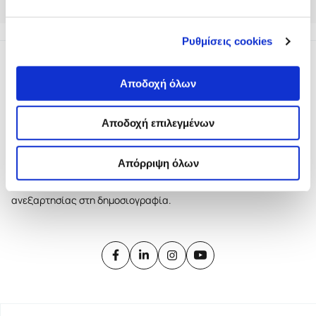
Συναγωνισμού τμήμα Podcast.
Ρυθμίσεις cookies
Αποδοχή όλων
Αποδοχή επιλεγμένων
Το iMEdD είναι ένας μη κερδοσκοπικός δημοσιογραφικός
οργανισμός που ιδρύθηκε το 2018 με αποκλειστική δωρεά από
Απόρριψη όλων
το Ίδρυμα Σταύρος Νιάρχος (ΙΣΝ). Αποστολή του είναι η
ενίσχυση της διαφάνειας, της αξιοπιστίας και της
ανεξαρτησίας στη δημοσιογραφία.