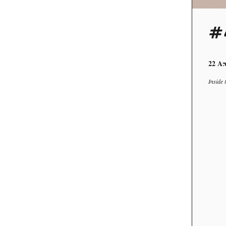
#4
22 Απ
Inside 