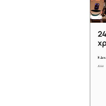
24
χ
8 Δεκ
Άλλο