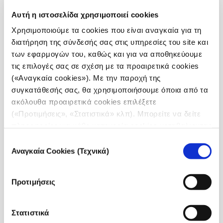
Πρωτοβουλία SNF Ithaca έχουν ως στόχο την
Αυτή η ιστοσελίδα χρησιμοποιεί cookies
ενδυνάμωση των πολιτών και την ενίσχυση της
Χρησιμοποιούμε τα cookies που είναι αναγκαία για τη
δημοκρατικής διακυβέρνησης.
Μέσω συνεργατικών
διατήρηση της σύνδεσής σας στις υπηρεσίες του site και
προσπαθειών, ο συλλογικός μας στόχος είναι να
των εφαρμογών του, καθώς και για να αποθηκεύουμε
προσπαθήσουμε για μια πιο διαφανή, υπεύθυνη και
τις επιλογές σας σε σχέση με τα προαιρετικά cookies
χωρίς αποκλεισμούς κοινωνία».
(«Αναγκαία cookies»). Με την παροχή της
συγκατάθεσής σας, θα χρησιμοποιήσουμε όποια από τα
Άννα Κύνθια Μπουσδούκου
ακόλουθα προαιρετικά cookies επιλέξετε
Δ
ιευθύνουσα σύμβουλος του iMEdD, εκτελεστική
(«Προτιμήσεις», «Στατιστικά» κλπ). Μπορείτε να δείτε
διευθύντρια των Διαλόγων του ΙΣΝ και
πληροφορίες για κάθε κατηγορία cookies μεταβαίνοντας
δημοσιογράφος
στην
Πολιτική Cookies
του site μας.
Επιλογή
Με ελεύθερη είσοδο για όλους, το summit είναι μια
Αναγκαία Cookies (Τεχνικά)
συγκατάθεσης
ευκαιρία να ακούσετε, να μάθετε και να
συνεργαστείτε με άλλους για θέματα που μας
Προτιμήσεις
αφορούν όλους. Επιπλέον ομιλητές προστίθενται
στην ατζέντα και όλες οι συνεδρίες θα
μεταδίδονται μέσω live streaming. Για τα πιο
Στατιστικά
πρόσφατα νέα, επισκεφθείτε τη διεύθυνση