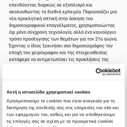
επενδύοντας διαρκώς σε εξοπλισμό και
ακολουθώντας τη διεθνή εμπειρία. Παρουσιάζει μια
νέα προκλητική οπτική στην άσκηση του
δημοσιογραφικού επαγγέλματος, χρησιμοποιώντας
όχι μόνο σύγχρονη τεχνολογία, αλλά ένα καινούργιο
τρόπο προσέγγισης των θεμάτων για τον 21ο αιώνα.
Έχοντας ο ίδιος ξεκινήσει σαν δημοσιογράφος την
εποχή του χειρόγραφου και της στοιχειοθεσίας
κατάφερε να αντιμετωπίσει τις προκλήσεις της
εκάστοτε νέας τεχνολογίας, να τις ενσωματώσει
δημιουργικά, παραμένοντας αμετακίνητος μονάχα
στους τομείς του δημοσιογραφικού ήθους και της
δημοσιογραφικής δεοντολογίας.
Αυτή η ιστοσελίδα χρησιμοποιεί cookies
Στο workshop αυτό θα μας μιλήσει για μια νέα
Χρησιμοποιούμε τα cookies που είναι αναγκαία για τη
οπτική στην άσκηση του δημοσιογραφικού
διατήρηση της σύνδεσής σας στις υπηρεσίες του site και
επαγγέλματος και ένα καινούργιο τρόπο
των εφαρμογών του, καθώς και για να αποθηκεύουμε
προσέγγισης των θεμάτων, με τις τεχνικές και τα
τις επιλογές σας σε σχέση με τα προαιρετικά cookies