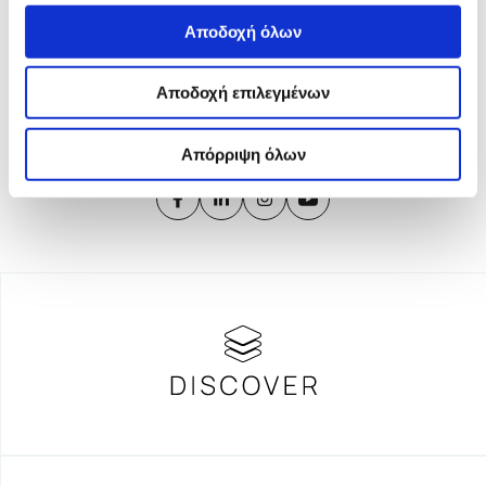
Το iMEdD είναι ένας μη κερδοσκοπικός δημοσιογραφικός
Αποδοχή όλων
οργανισμός που ιδρύθηκε το 2018 με αποκλειστική δωρεά από
το Ίδρυμα Σταύρος Νιάρχος (ΙΣΝ). Αποστολή του είναι η
ενίσχυση της διαφάνειας, της αξιοπιστίας και της
Αποδοχή επιλεγμένων
ανεξαρτησίας στη δημοσιογραφία.
Απόρριψη όλων