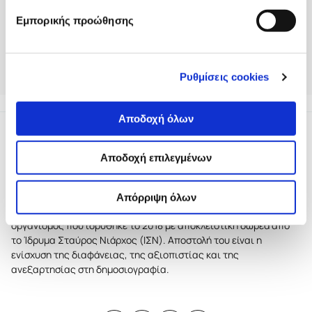
Εμπορικής προώθησης
Η ταινία “Τα Μυστικά της Κουκουβάγιας”
Ρυθμίσεις cookies
συμμετείχε στο 2ο κύκλο του incubator του iMEdD.
Αποδοχή όλων
Αποδοχή επιλεγμένων
Απόρριψη όλων
Το iMEdD είναι ένας μη κερδοσκοπικός δημοσιογραφικός
οργανισμός που ιδρύθηκε το 2018 με αποκλειστική δωρεά από
το Ίδρυμα Σταύρος Νιάρχος (ΙΣΝ). Αποστολή του είναι η
ενίσχυση της διαφάνειας, της αξιοπιστίας και της
ανεξαρτησίας στη δημοσιογραφία.