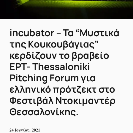
incubator – Τα “Μυστικά
της Κουκουβάγιας”
κερδίζουν το βραβείο
ΕΡΤ- Thessaloniki
Pitching Forum για
ελληνικό πρότζεκτ στο
Φεστιβάλ Ντοκιμαντέρ
Θεσσαλονίκης.
24 Ιουνίου, 2021