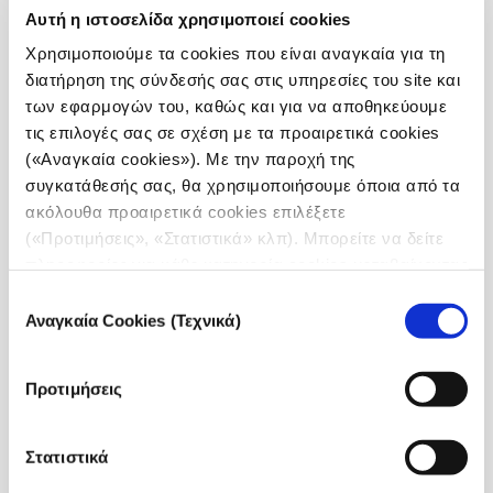
Αυτή η ιστοσελίδα χρησιμοποιεί cookies
Χρησιμοποιούμε τα cookies που είναι αναγκαία για τη
διατήρηση της σύνδεσής σας στις υπηρεσίες του site και
των εφαρμογών του, καθώς και για να αποθηκεύουμε
τις επιλογές σας σε σχέση με τα προαιρετικά cookies
Η ταινία, αποτυπώνει μέσα από τα ματιά τριών
(«Αναγκαία cookies»). Με την παροχή της
επαγγελματιών οδηγών ταξί, την Αθήνα, που περνά
συγκατάθεσής σας, θα χρησιμοποιήσουμε όποια από τα
στην πρωτόγνωρη απομόνωση της πανδημίας τη
ακόλουθα προαιρετικά cookies επιλέξετε
στιγμή που έδειχνε τα πρώτα σημάδια ανάρρωσης
(«Προτιμήσεις», «Στατιστικά» κλπ). Μπορείτε να δείτε
από την οικονομική κρίση.
πληροφορίες για κάθε κατηγορία cookies μεταβαίνοντας
στην
Πολιτική Cookies
του site μας.
Επιλογή
Αναγκαία Cookies (Τεχνικά)
συγκατάθεσης
Προτιμήσεις
Στατιστικά