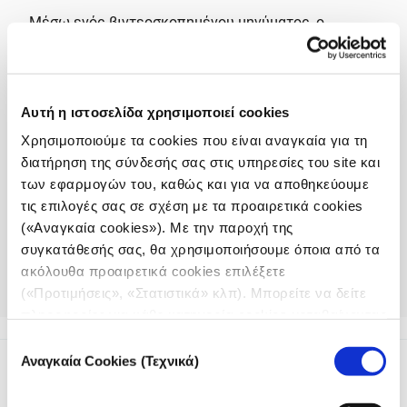
Μέσω ενός βιντεοσκοπημένου μηνύματος, ο
σκηνοθέτης Γιώργος Μουτάφης τόνισε τις
συνέπειες των περιοριστικών μεταναστευτικών
πολιτικών, ενώ ο David Best, Ειδικός Αντιπρόσωπος
του Συμβουλίου της Ευρώπης για τη Μετανάστευση,
Αυτή η ιστοσελίδα χρησιμοποιεί cookies
επαίνεσε την ταινία για τη συναισθηματική
Χρησιμοποιούμε τα cookies που είναι αναγκαία για τη
απεικόνιση της ανθρώπινης εμπειρίας,
διατήρηση της σύνδεσής σας στις υπηρεσίες του site και
προτρέποντας σε προβληματισμό και δράση σε
των εφαρμογών του, καθώς και για να αποθηκεύουμε
θέματα μετανάστευσης.
τις επιλογές σας σε σχέση με τα προαιρετικά cookies
(«Αναγκαία cookies»). Με την παροχή της
*Το The Other Half αναπτύχθηκε στον 3ο κύκλο του
συγκατάθεσής σας, θα χρησιμοποιήσουμε όποια από τα
incubator του iMEdD.
ακόλουθα προαιρετικά cookies επιλέξετε
(«Προτιμήσεις», «Στατιστικά» κλπ). Μπορείτε να δείτε
Διαβάστε περισσότερα
πληροφορίες για κάθε κατηγορία cookies μεταβαίνοντας
στην
Πολιτική Cookies
του site μας.
Επιλογή
Αναγκαία Cookies (Τεχνικά)
συγκατάθεσης