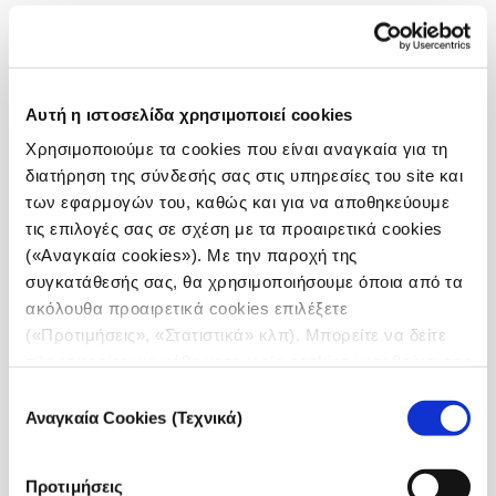
Ο κύκλος διάρκειας 3 εβδομαδιαίων δίωρων
συναντήσεων απευθύνεται σε έμπειρους
επαγγελματίες και νέους δημοσιογράφους αλλά και
τελειόφοιτους δημοσιογραφικών σχολών που θα
Αυτή η ιστοσελίδα χρησιμοποιεί cookies
ήθελαν να μάθουν τα «μυστικά» και τις «τεχνικές»
Χρησιμοποιούμε τα cookies που είναι αναγκαία για τη
της δημοσιογραφικής γραφής.
διατήρηση της σύνδεσής σας στις υπηρεσίες του site και
των εφαρμογών του, καθώς και για να αποθηκεύουμε
Η έναρξη των σεμιναρίων θα γίνει
την Παρασκευή
τις επιλογές σας σε σχέση με τα προαιρετικά cookies
28 Φεβρουαρίου
και θα ολοκληρωθεί
την
(«Αναγκαία cookies»). Με την παροχή της
Παρασκευή 13 Μαρτίου
και συμμετέχοντες θα είναι
συγκατάθεσής σας, θα χρησιμοποιήσουμε όποια από τα
20 συνολικά δημοσιογράφοι που θα επιλεγούν
ακόλουθα προαιρετικά cookies επιλέξετε
κατόπιν αξιολόγησης όλων των αιτήσεων από την
(«Προτιμήσεις», «Στατιστικά» κλπ). Μπορείτε να δείτε
ομάδα του iMEdD και του εισηγητή.
πληροφορίες για κάθε κατηγορία cookies μεταβαίνοντας
στην
Πολιτική Cookies
του site μας.
Επιλογή
Οι συναντήσεις των συμμετεχόντων θα
Αναγκαία Cookies (Τεχνικά)
συγκατάθεσης
πραγματοποιούνται στο χώρο του iMEdD (Σταδίου
3Α – 6ος όροφος) και θα τους παρέχεται πρόσβαση
σε όλα τα απαραίτητα εργαλεία καθώς και ο
Προτιμήσεις