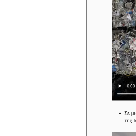
Σε μ
της Ι