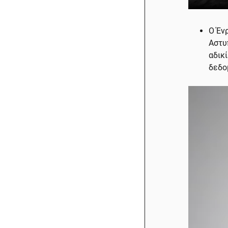
Ο Έν
Αστυ
αδικ
δεδο