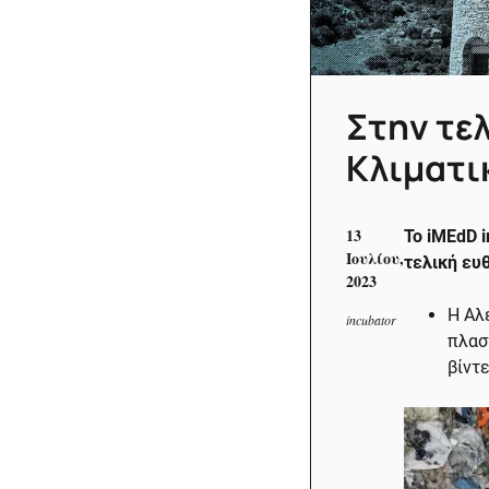
Στην τελ
Κλιματι
13
Το iMEdD i
Ιουλίου,
τελική ευθ
2023
Η Αλ
incubator
πλασ
βίντε