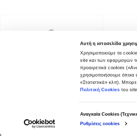
Αυτή η ιστοσελίδα χρησι
Χρησιμοποιούμε τα cookie
site και των εφαρμογών τ
προαιρετικά cookies («Αν
χρησιμοποιήσουμε όποια α
«Στατιστικά» κλπ). Μπορε
FOUNDING DONOR
Πολιτική Cookies
του sit
Επιλογή
Αναγκαία Cookies (Τεχνικ
συγκατάθεσης
Ρυθμίσεις cookies
© COPYRIGHT iMEdD