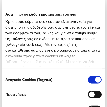
Αλεξία Καλαϊτζή
, Δημοσιογράφος
Αυτή η ιστοσελίδα χρησιμοποιεί cookies
«Γύρω από την ανακύκλωση πλαστικών
Χρησιμοποιούμε τα cookies που είναι αναγκαία για τη
σκουπιδιών έχει στηθεί ένα παράλογο
διατήρηση της σύνδεσής σας στις υπηρεσίες του site και
εμπόριο που έχει αποικιοκρατικά
των εφαρμογών του, καθώς και για να αποθηκεύουμε
χαρακτηριστικά.
»
τις επιλογές σας σε σχέση με τα προαιρετικά cookies
(«Αναγκαία cookies»). Με την παροχή της
συγκατάθεσής σας, θα χρησιμοποιήσουμε όποια από τα
Αλέξανδρος Αβραμίδης, Φωτορεπόρτερ
ακόλουθα προαιρετικά cookies επιλέξετε
(«Προτιμήσεις», «Στατιστικά» κλπ). Μπορείτε να δείτε
«Οι διαδρομές των πλαστικών
πληροφορίες για κάθε κατηγορία cookies μεταβαίνοντας
στην
Πολιτική Cookies
του site μας.
απορριμμάτων έχουν μετατραπεί σε
Επιλογή
Αναγκαία Cookies (Τεχνικά)
συγκατάθεσης
εμπορικό προϊόν και η περιβαλλοντική
διάσταση είναι δευτερεύουσα».
Προτιμήσεις
Γιώργος Χρηστίδης, Δημοσιογράφος