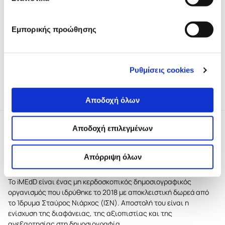
iMEdD Project Manager
:
Νικόλας Αρώνης
Εμπορικής προώθησης
Το project συμμετείχε στο
iMEdD Incubator για την τοπική
Ρυθμίσεις cookies
δημοσιογραφία στην Ελλάδα.
Αποδοχή όλων
Αποδοχή επιλεγμένων
Απόρριψη όλων
Το iMEdD είναι ένας μη κερδοσκοπικός δημοσιογραφικός
οργανισμός που ιδρύθηκε το 2018 με αποκλειστική δωρεά από
το Ίδρυμα Σταύρος Νιάρχος (ΙΣΝ). Αποστολή του είναι η
ενίσχυση της διαφάνειας, της αξιοπιστίας και της
ανεξαρτησίας στη δημοσιογραφία.