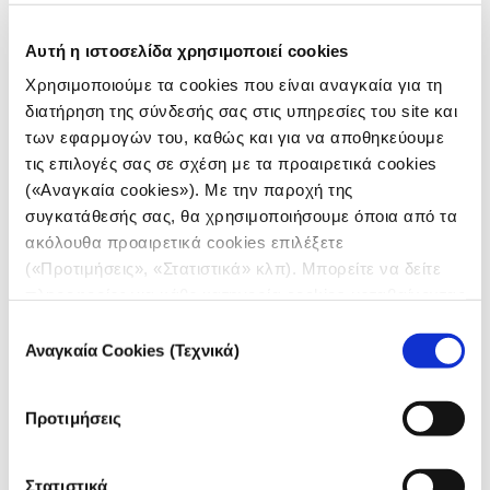
πρώτη προτεραιότητα από την πλευρά κάθε
ελληνικής κοινότητας.
Αυτή η ιστοσελίδα χρησιμοποιεί cookies
Χρησιμοποιούμε τα cookies που είναι αναγκαία για τη
Δείτε το βίντεο μικρής διάρκειας στους
διατήρηση της σύνδεσής σας στις υπηρεσίες του site και
ακόλουθους συνδέσμους:
Xronos-
των εφαρμογών του, καθώς και για να αποθηκεύουμε
kozanis.gr
,
Empros.gr
τις επιλογές σας σε σχέση με τα προαιρετικά cookies
(«Αναγκαία cookies»). Με την παροχή της
συγκατάθεσής σας, θα χρησιμοποιήσουμε όποια από τα
ΜΙΚΡΟΥ ΜΗΚΟΥΣ
ακόλουθα προαιρετικά cookies επιλέξετε
(«Προτιμήσεις», «Στατιστικά» κλπ). Μπορείτε να δείτε
πληροφορίες για κάθε κατηγορία cookies μεταβαίνοντας
στην
Πολιτική Cookies
του site μας.
Επιλογή
Credits
Αναγκαία Cookies (Τεχνικά)
συγκατάθεσης
Κάμερα – Μοντάζ:
Αλέξανδρος Λιτσαρδάκης
Προτιμήσεις
Ηχοληψία (Speakage):
Σίμος Λαζαρίδης
Στατιστικά