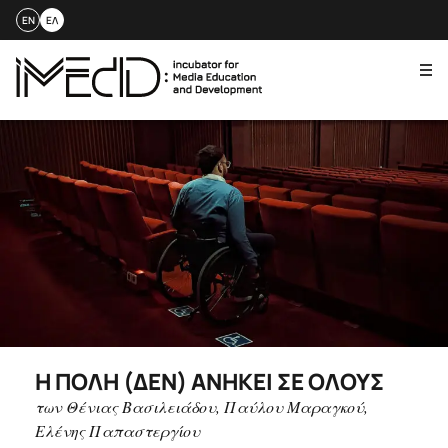
EN
ΕΛ
Me
Skip
to
content
Η ΠΌΛΗ (ΔΕΝ) ΑΝΉΚΕΙ ΣΕ ΌΛΟΥΣ
των Θένιας Βασιλειάδου, Παύλου Μαραγκού,
Ελένης Παπαστεργίου