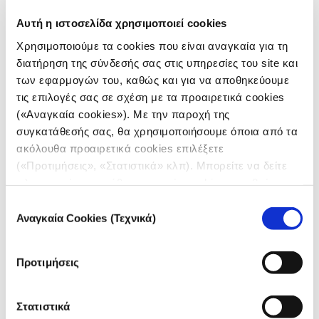
και στις κυβερνήσεις, για να σώσουν τα δάση τους.
Αυτή η ιστοσελίδα χρησιμοποιεί cookies
Ενώ συνεχίζουν να ζουν με έλλειψη βασικών
Χρησιμοποιούμε τα cookies που είναι αναγκαία για τη
αγαθών, όπως καθαρό πόσιμο νερό, τροφή και
διατήρηση της σύνδεσής σας στις υπηρεσίες του site και
εκπαίδευση, τη στιγμή που η γη τους εξορύσσετε
των εφαρμογών του, καθώς και για να αποθηκεύουμε
για το κέρδος.
τις επιλογές σας σε σχέση με τα προαιρετικά cookies
(«Αναγκαία cookies»). Με την παροχή της
Δείτε τα ρεπορτάζ της Sadhika
εδώ
συγκατάθεσής σας, θα χρησιμοποιήσουμε όποια από τα
ακόλουθα προαιρετικά cookies επιλέξετε
ΕΡΕΥΝΑ
(«Προτιμήσεις», «Στατιστικά» κλπ). Μπορείτε να δείτε
πληροφορίες για κάθε κατηγορία cookies μεταβαίνοντας
στην
Πολιτική Cookies
του site μας.
Επιλογή
Αναγκαία Cookies (Τεχνικά)
συγκατάθεσης
Credits
Σκηνοθεσία και Παραγωγή:
Προτιμήσεις
Sadhika Tiwari
Διεύθυνση Φωτογραφίας:
Danish Qazi, Ishaan Chawla
Στατιστικά