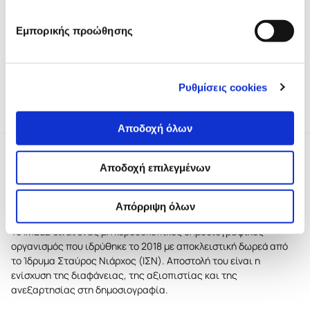
Μοντάζ:
Rahul Sanpui
Εμπορικής προώθησης
Το project συμμετείχε στον 4ο
κύκλο του iMEdD incubator.
Ρυθμίσεις cookies
Αποδοχή όλων
Αποδοχή επιλεγμένων
Απόρριψη όλων
Το iMEdD είναι ένας μη κερδοσκοπικός δημοσιογραφικός
οργανισμός που ιδρύθηκε το 2018 με αποκλειστική δωρεά από
το Ίδρυμα Σταύρος Νιάρχος (ΙΣΝ). Αποστολή του είναι η
ενίσχυση της διαφάνειας, της αξιοπιστίας και της
ανεξαρτησίας στη δημοσιογραφία.