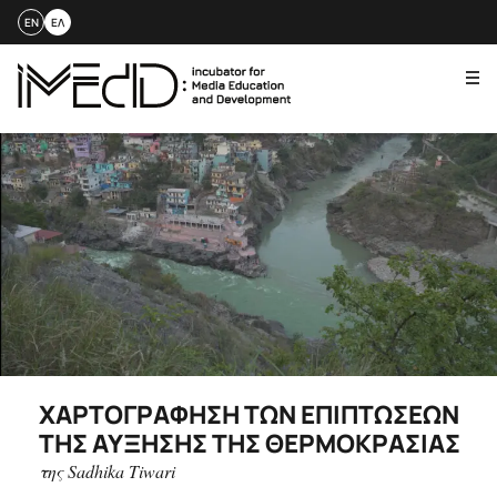
EN
ΕΛ
Me
Skip
to
content
ΧΑΡΤΟΓΡΆΦΗΣΗ ΤΩΝ ΕΠΙΠΤΏΣΕΩΝ
ΤΗΣ ΑΎΞΗΣΗΣ ΤΗΣ ΘΕΡΜΟΚΡΑΣΊΑΣ
της Sadhika Tiwari