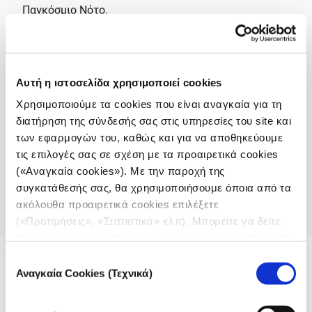
Παγκόσμιο Νότο.
Η προθεσμία για την υποβολή ιδεών
παρατάθηκε μέχρι τις 19 Ιανουαρίου.
Αυτή η ιστοσελίδα χρησιμοποιεί cookies
Οι αιτήσεις για υποτροφίες παραμένουν ανοιχτές
Χρησιμοποιούμε τα cookies που είναι αναγκαία για τη
μέχρι τις 31 Ιανουαρίου.
διατήρηση της σύνδεσής σας στις υπηρεσίες του site και
των εφαρμογών του, καθώς και για να αποθηκεύουμε
Επισκεφθείτε τον
ιστότοπο του συνεδρίου
τις επιλογές σας σε σχέση με τα προαιρετικά cookies
για να υποβάλετε τις προτάσεις σας, να εγγραφείτε,
(«Αναγκαία cookies»). Με την παροχή της
να κάνετε αίτηση για υποτροφίες ή να προτείνετε
συγκατάθεσής σας, θα χρησιμοποιήσουμε όποια από τα
έρευνες για το Global Shining Light Award, το οποίο
ακόλουθα προαιρετικά cookies επιλέξετε
τιμά κορυφαία ερευνητικά δημοσιογραφικά έργα
(«Προτιμήσεις», «Στατιστικά» κλπ). Μπορείτε να δείτε
που πραγματοποιούνται υπό αντίξοες συνθήκες.
πληροφορίες για κάθε κατηγορία cookies μεταβαίνοντας
στην
Πολιτική Cookies
του site μας.
Επιλογή
Αναγκαία Cookies (Τεχνικά)
συγκατάθεσης