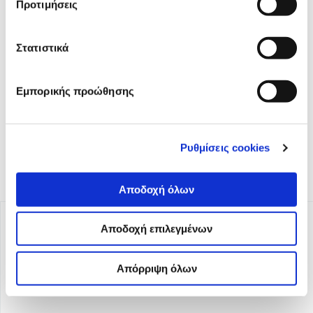
Προτιμήσεις
Το iMEdD είναι ένας μη κερδοσκοπικός δημοσιογραφικός
Στατιστικά
οργανισμός που ιδρύθηκε το 2018 με αποκλειστική δωρεά από
το Ίδρυμα Σταύρος Νιάρχος (ΙΣΝ). Αποστολή του είναι η
ενίσχυση της διαφάνειας, της αξιοπιστίας και της
Εμπορικής προώθησης
ανεξαρτησίας στη δημοσιογραφία.
Ρυθμίσεις cookies
Αποδοχή όλων
Αποδοχή επιλεγμένων
Απόρριψη όλων