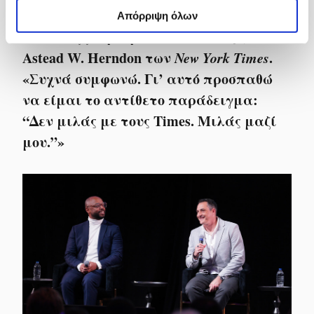
υπόθεση ότι η απώλεια εμπιστοσύνης
Απόρριψη όλων
στο επάγγελμά μας είναι άδικη», είπε ο
Astead W. Herndon των
New York Times
.
«Συχνά συμφωνώ. Γι’ αυτό προσπαθώ
να είμαι το αντίθετο παράδειγμα:
“Δεν μιλάς με τους Times. Μιλάς μαζί
μου.”»