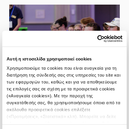
Αυτή η ιστοσελίδα χρησιμοποιεί cookies
Χρησιμοποιούμε τα cookies που είναι αναγκαία για τη
διατήρηση της σύνδεσής σας στις υπηρεσίες του site και
των εφαρμογών του, καθώς και για να αποθηκεύουμε
Με επίκεντρο τους φοιτητές και την εξελισσόμενη
τις επιλογές σας σε σχέση με τα προαιρετικά cookies
σχέση τους με τα μέσα ενημέρωσης, το Summit
(«Αναγκαία cookies»). Με την παροχή της
καλωσόρισε επίσης δημοσιογράφους, μέλη της
συγκατάθεσής σας, θα χρησιμοποιήσουμε όποια από τα
κοινότητας, καθηγητές και προσωπικό.
ακόλουθα προαιρετικά cookies επιλέξετε
(«Προτιμήσεις», «Στατιστικά» κλπ). Μπορείτε να δείτε
Η παραπληροφόρηση κυριαρχεί σε ένα τέτοιο
πληροφορίες για κάθε κατηγορία cookies μεταβαίνοντας
οικοσύστημα. Τροφοδοτείται από αλγόριθμους που