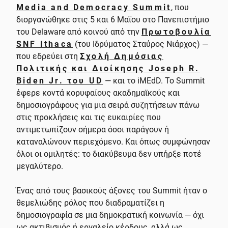
Media and Democracy Summit
, που
διοργανώθηκε στις 5 και 6 Μαΐου στο Πανεπιστήμιο
του Delaware από κοινού από την
Πρωτοβουλία
SNF Ithaca
(του Ιδρύματος Σταύρος Νιάρχος) —
που εδρεύει στη
Σχολή Δημόσιας
Πολιτικής και Διοίκησης Joseph R.
Biden Jr. του UD
— και το iMEdD. Το Summit
έφερε κοντά κορυφαίους ακαδημαϊκούς και
δημοσιογράφους για μια σειρά συζητήσεων πάνω
στις προκλήσεις και τις ευκαιρίες που
αντιμετωπίζουν σήμερα όσοι παράγουν ή
καταναλώνουν περιεχόμενο. Και όπως συμφώνησαν
όλοι οι ομιλητές: το διακύβευμα δεν υπήρξε ποτέ
μεγαλύτερο.
Ένας από τους βασικούς άξονες του Summit ήταν ο
θεμελιώδης ρόλος που διαδραματίζει η
δημοσιογραφία σε μια δημοκρατική κοινωνία — όχι
ως ακτιβισμός ή εργαλείο κέρδους, αλλά ως