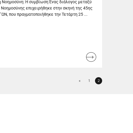
 Νοημοσύνη: Η συμβίωση Ένας διάλογος μεταξύ
 Νοημοσύνης επιχειρήθηκε στην σκηνή της 45ης
ΩΝ, που πραγματοποιήθηκε την Τετάρτη 25 ...
Read
more...
Previous
«
1
2
Page
Page