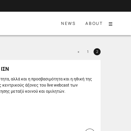
NEWS
ABOUT
Menu
Previous
«
1
2
Page
Page
 ΙΣΝ
τητα, αλλά και η προσβασιμότητα και η ηθική της
 κεντρικούς άξονες του live webcast των
ησης μεταξύ κοινού και ομιλητών.