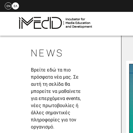
EN
ΕΛ
Skip
to
NEWS
content
Βρείτε εδώ τα πιο
πρόσφατα νέα μας. Σε
αυτή τη σελίδα θα
μπορείτε να μαθαίνετε
για επερχόμενα events,
νέες πρωτοβουλίες ή
άλλες σημαντικές
πληροφορίες για τον
οργανισμό.